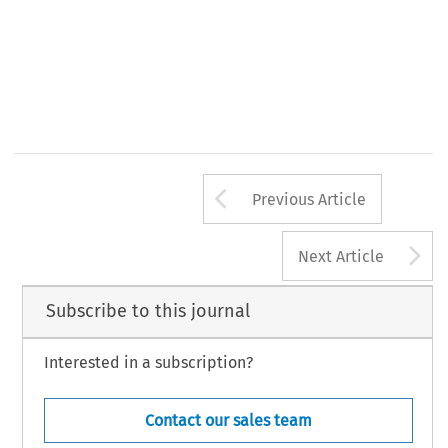
Arrow button us
Previous Article
A
Next Article
Subscribe to this journal
Interested in a subscription?
Contact our sales team