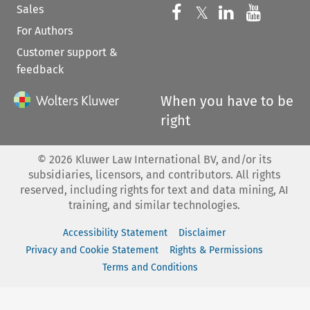
Sales
Follow us on 
Follow us on Fac
𝕏
Follow us 
Follow
For Authors
Customer support &
feedback
When you have to be
right
©
2026
Kluwer Law International BV, and/or its
subsidiaries, licensors, and contributors. All rights
reserved, including rights for text and data mining, AI
training, and similar technologies.
Accessibility Statement
Disclaimer
Privacy and Cookie Statement
Rights & Permissions
Terms and Conditions