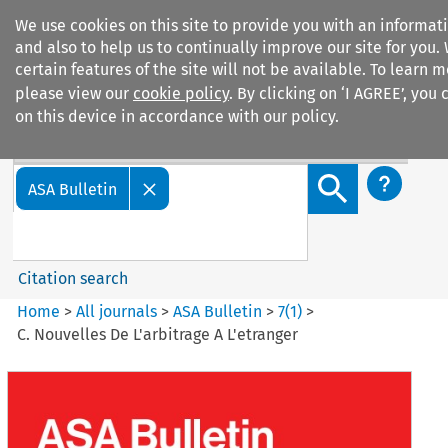
We use cookies on this site to provide you with an informa
and also to help us to continually improve our site for you.
certain features of the site will not be available. To learn
please view our
cookie policy
. By clicking on ‘I AGREE’, you
on this device in accordance with our policy.
Search filters
Search content but
ASA Bulletin
Citation search
Home
>
All journals
>
ASA Bulletin
>
7
(
1
)
>
C. Nouvelles De L'arbitrage A L'etranger