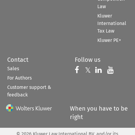
Law
Kluwer
International
Tax Law
Kluwer PE+
Contact
Follow us
Sales
Follow us on 
Follow us on Fac
𝕏
Follow us 
Follow
For Authors
Customer support &
feedback
When you have to be
right
©
2026
Kluwer Law International BV, and/or its