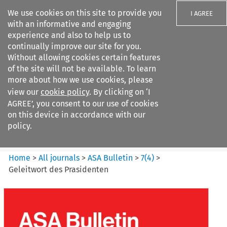
We use cookies on this site to provide you
I AGREE
with an informative and engaging
experience and also to help us to
continually improve our site for you.
Without allowing cookies certain features
of the site will not be available. To learn
Search filters
more about how we use cookies, please
Search content but
view our
cookie policy
. By clicking on ‘I
ASA Bulletin
AGREE’, you consent to our use of cookies
on this device in accordance with our
policy.
Citation search
Home
>
All journals
>
ASA Bulletin
>
7
(
4
)
>
Geleitwort des Prasidenten