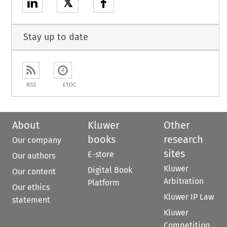
𝕏
Stay up to date
RSS
ETOC
About
Kluwer
Other
books
research
Our company
sites
E-store
Our authors
Kluwer
Digital Book
Our content
Arbitration
Platform
Our ethics
Kluwer IP Law
statement
Kluwer
Competition