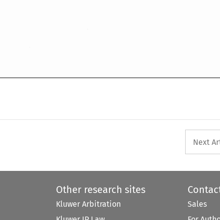
Next Ar
Other research sites
Contac
Kluwer Arbitration
Sales
Kluwer IP Law
For Auth