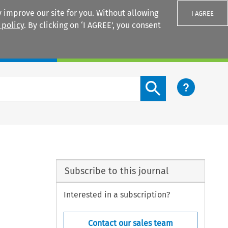
 improve our site for you. Without allowing
I AGREE
 policy
. By clicking on ‘I AGREE’, you consent
Login
Search content button
Subscribe to this journal
Interested in a subscription?
Contact our sales team