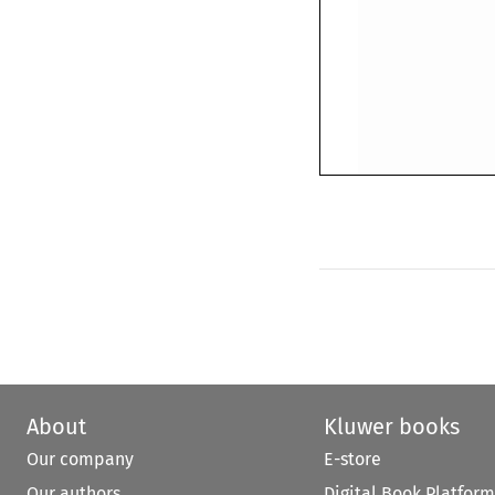
About
Kluwer books
Our company
E-store
Our authors
Digital Book Platform