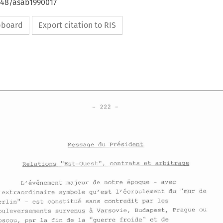
648/asab1990017
ipboard
Export citation to RIS
Messaqe du 
~rksident 
Relations "Est-Ouest", contrats et arbitraqe 
~'6v6nement 
majeur 
de 
notre 
6poque 
avec 
- 
qurest 
116croulement 
du 
"mur de 
l'extraordinaire 
symbole 
Messaqe du 
~rksident 
Berlin" 
est constituk sans contredit 
par 
les 
- 
bouleversements survenus 
h 
Varsovie, Budapest, Prague 
ou 
Relations "Est-Ouest", contrats et arbitraqe 
Moscou, 
par 
la fin de la "guerre froide" 
et 
de 