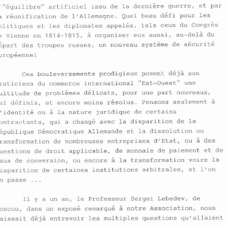
~'6v6nement 
majeur 
de 
notre 
6poque 
avec 
- 
lr"kquilibre" 
artificiel 
issu 
de 
la 
dernigre 
guerre, 
et 
par 
l'extraordinaire 
symbole 
qurest 
116croulement 
du "mur de 
Berlin" 
est constituk sans contredit 
par les 
- 
rkunification 
de 
lrAllemagne. 
Quel beau 
d6fi 
pour 
les 
la 
h 
Varsovie, Budapest, Prague 
ou 
bouleversements survenus 
tels ceux du 
~ongr
politiques et 
les 
diplomates 
appelgs, 
Moscou, 
par la fin de la "guerre froide" 
et 
de 
lr"kquilibre" 
artificiel 
issu 
de la 
dernigre 
guerre, 
et par 
& 
de Vienne en 
organiser eux aussi, 
au-del& 
du 
1814-1815, 
la 
rkunification 
de 
lrAllemagne. 
Quel beau 
d6fi 
pour 
les 
d6part 
des troupes russes, un nouveau 
systsme 
de 
s6curit6 
tels ceux du 
~ongrgs 
politiques et 
les 
diplomates 
appelgs, 
de Vienne en 
organiser eux aussi, 
au-del& 
du 
& 
1814-1815, 
europkenne! 
d6part 
des troupes russes, un nouveau 
systsme 
de 
s6curit6 
europkenne! 
d6jh 
aux 
Ces bouleversements prodigieux posent 
Ces bouleversements prodigieux posent 
d6jh 
aux 
praticiens du commerce international "Est-Ouest" une 
praticiens du commerce international "Est-Ouest" une 
multitude de 
probl&mes 
dGlicats, 
pour 
une part 
nouveaux, 
probl&mes 
dGlicats, 
pour 
une part 
nouveaux, 
multitude de 
ma1 
d6finis, 
et encore moins 
r6solus. 
Pensons 
seulement 
h 
ma1 
d6finis, 
et 
encore moins 
r6solus. 
Pensons 
seulement 
h 
& 
lridentit6 
ou 
la nature juridique 
de certains 
contractants, 
qui a changk 
avec la disparition 
de la 
& 
lridentit6 
ou 
la nature juridique 
de 
certains 
~kpublique 
~kmocratique 
Allemande 
et 
la dissolution 
ou 
contractants, 
qui a changk 
avec la disparition 
de la 
transformation de nombreuses entreprises 
dlEtat, 
ou 
h 
des 
questions de 
droit 
applicable, 
de monnaie de paiement 
et 
de 
~kpublique 
~kmocratique 
Allemande 
et 
la dissolution 
ou 
taux 
de conversion, 
ou encore 
h 
la transformation voire la 
transformation de nombreuses entreprises 
dlEtat, 
ou 
h 
des 
disparition de certaines institutions arbitrales, 
et 
lton 
... 
en passe 
droit 
applicable, 
de 
monnaie de paiement 
et 
de
questions de 
taux 
de conversion, 
ou 
encore 
h 
la transformation voire la 
I1 
y a   un an, 
le 
Professeur 
Sergei Lebedev, 
de 
& 
Moscou, dans un expos6 
remarqu6 
notre 
Association, 
nous 
disparition de certaines institutions arbitrales, 
et 
lton 
laissait 
d6jh 
entrevoir les multiples questions 
qu'allaient 
... 
en passe 
I1 
y a 
un 
an, 
le 
Professeur 
Sergei Lebedev, 
de 
& 
Moscou, dans un expos6 
remarqu6 
notre 
Association, 
nous 
laissait 
d6jh 
entrevoir les multiples questions 
qu'allaien