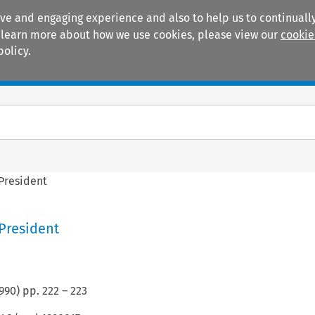
ive and engaging experience and also to help us to continually
 To learn more about how we use cookies, please view our
cookie
policy.
Manuals
Practice areas
President
President
990
) pp.
222
–
223