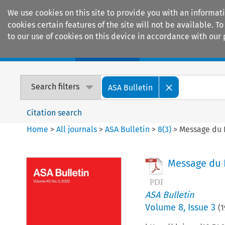
We use cookies on this site to provide you with an informat
cookies certain features of the site will not be available.
to our use of cookies on this device in accordance with our 
Home
Journals
Encyclopaedias
Search filters
ASA Bulletin
Citation search
Home
>
All journals
>
ASA Bulletin
>
8
(
3
)
>
Message du 
Message du 
ASA Bulletin
Volume
8
,
Issue 3
(
1