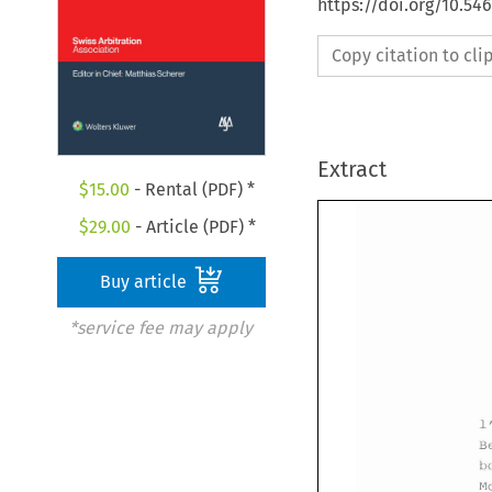
https://doi.org/10.54
Copy citation to cl
Extract
$
15.00
- Rental (PDF) *
$
29.00
- Article (PDF) *
Buy article
*service fee may apply