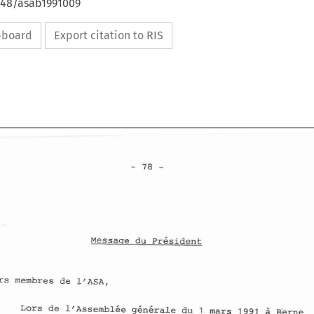
4648/asab1991009
ipboard
Export citation to RIS
Chers 
membres de 
llASA, 
2 
Lors 
de 
l1~ssembl6e 
g6n6rale 
du 
mars 
B'erne 
1991 
1 