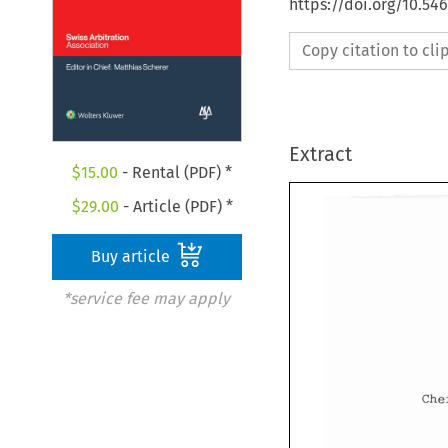
https://doi.org/10.5
Copy citation to cl
Extract
$
15.00
- Rental (PDF) *
$
29.00
- Article (PDF) *
Buy article
*service fee may apply