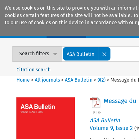
We use cookies on this site to provide you with an informat
cookies certain features of the site will not be available.
to our use of cookies on this device in accordance with our 
Home
Journals
Encyclopaedias
Search filters
ASA Bulletin
Citation search
Home
>
All journals
>
ASA Bulletin
>
9
(
2
)
>
Message du 
Message du 
ASA Bulletin
Volume
9
,
Issue 2
(
1