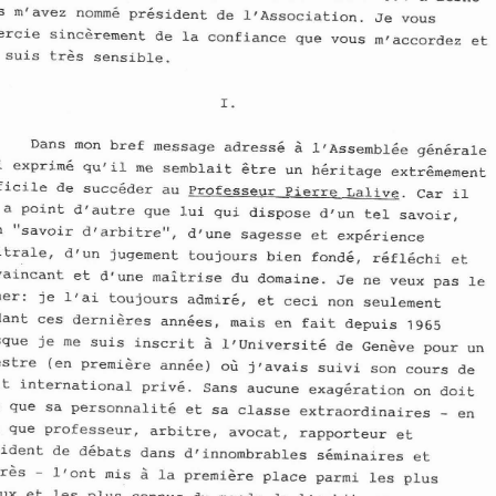
vous 
m'avez 
nomme 
pr6sident 
de 
lfAssociation. 
Je 
vous 
remercie 
sinc6rement 
de 
la confiance 
que 
vous 
mraccordez 
et
Chers 
membres de 
llASA, 
jly 
suis 
trgs 
sensible, 
2 
Lors 
de 
l1~ssembl6e 
g6n6rale 
du 
mars 
B'erne 
1 
1991 
vous 
m'avez 
nomme 
pr6sident 
de 
lfAssociation. 
Je vous 
remercie 
sinc6rement 
de la confiance 
que vous 
mraccordez 
et 
jly 
suis 
trgs 
sensible, 
5 
Dans 
mon bref message 
adresse 
lf~ssemb16e 
g6nEral
j'ai 
exprim6 
quril 
me semblait 
6tre 
un 
heritage 
extr6meme
Dans 
mon bref message 
adresse 
lf~ssemb16e 
g6nErale 
5 
j'ai 
exprim6 
quril 
me semblait 
6tre 
un heritage 
extr6mement 
difficile 
de 
succ6der 
au 
Professeur 
Pierre 
Lalive. 
Car 
il 
difficile 
de 
succ6der 
au Professeur 
Pierre 
Lalive. 
Car 
il 
a 
point 
d'autre 
que 
lui 
qui dispose 
dtun 
tel 
savoir, 
n'y 
a point 
d'autre 
que lui qui dispose 
dtun 
tel savoir, 
dlun 
"savoir 
d'arbitre", 
dtune 
sagesse 
et 
exp6rience 
dlun 
"savoir 
d'arbitre", 
dtune 
sagesse 
et 
exp6rience 
arbitrale, 
drun 
jugement toujours 
bien 
fond6, 
reflechi 
et 
arbitrale, 
drun 
jugement toujours 
bien 
fond6, 
reflechi 
et 
convaincant 
d'une 
maitrise 
du domaine. 
Je ne veux 
pas 
le 
et 
cacher: 
je 
lrai 
toujours 
admire, 
et ceci 
non seulement 
convaincant 
d'une 
maitrise 
du domaine. 
Je 
ne 
veux 
pas 
le 
et 
pendant ces 
dernigres 
annees, 
mais 
en 
fait 
depuis 
1965 
cacher: 
je 
lrai 
toujours 
admire, 
et 
ceci 
non seulement 
5 
lorsque 
je me suis 
inscrit 
lf~niversit6 
de 
~engve 
pour 
un 
semestre 
(en 
premigre 
ann6e) 
oh 
jlavais 
suivi 
son 
cours 
de 
pendant ces 
dernigres 
annees, 
mais 
en 
fait 
depuis 
1965 
droit international 
prive. 
Sans aucune 
exag6ration 
on 
doit 
5 
lorsque 
je 
me 
suis 
inscrit 
lf~niversit6 
de 
~engve 
pour 
un 
dire 
que sa 
personnalit6 
et sa classe 
extraordinaires 
en 
- 
tank 
que professeur, 
arbitre, 
avocat, 
rapporteur 
et 
premigre 
ann6e) 
oh 
jlavais 
suivi 
son 
cours 
de 
semestre 
(en 
pr6sident 
de 
debats 
dans 
drinnombrables 
s6minaires 
et 
droit international 
prive. 
Sans aucune 
exag6ration 
on 
doit 
congrgs 
ltont 
mis 
la 
premigre 
place 
parmi 
les 
plus 
S 
- 
fameux 
et 
les plus 
connus 
du monde 
de 
lfarbitrage 
dire 
que sa 
personnalit6 
et 
sa classe 
extraordinaires 
en 
- 
international. 
tank 
que 
professeur, 
arbitre, 
avocat, 
rapporteur 
et 
pr6sident 
de 
debats 
dans 
drinnombrables 
s6minaires 
et 
S 
congrgs 
ltont 
mis 
la 
premigre 
place 
parmi 
les 
plus 
- 
fameux 
et 
les 
plus 
connus 
du 
monde 
de 
lfarbitrage 