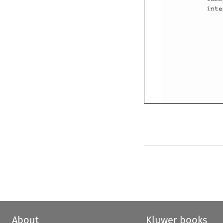
About
Kluwer books