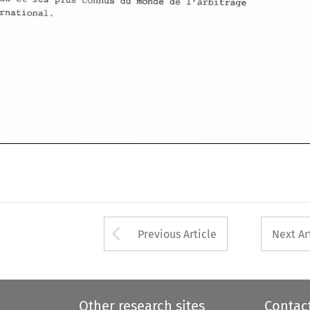
international. 
Arrow button used 
Previous Article
Next Ar
Other research sites
Contac