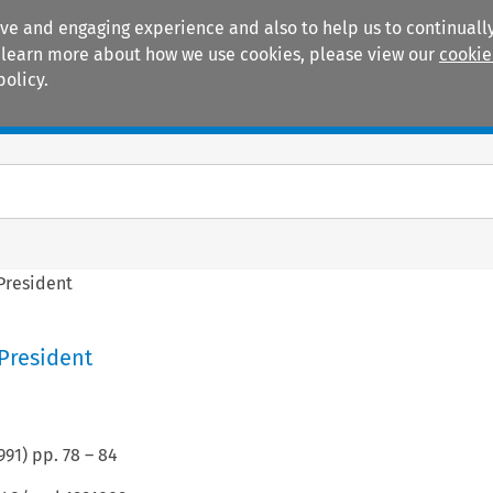
ive and engaging experience and also to help us to continually
 To learn more about how we use cookies, please view our
cookie
policy.
Manuals
Practice areas
President
President
991
) pp.
78
–
84