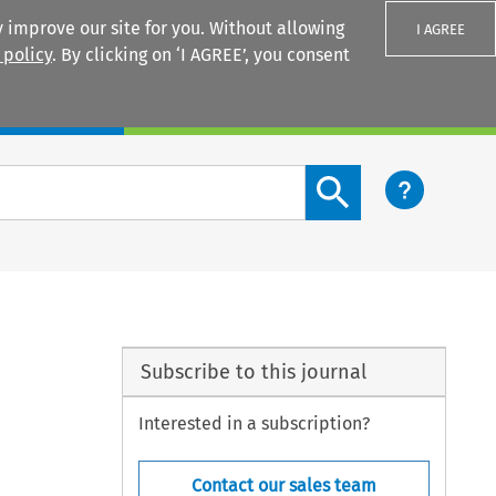
 improve our site for you. Without allowing
I AGREE
 policy
. By clicking on ‘I AGREE’, you consent
Login
Search content button
Subscribe to this journal
Interested in a subscription?
Contact our sales team