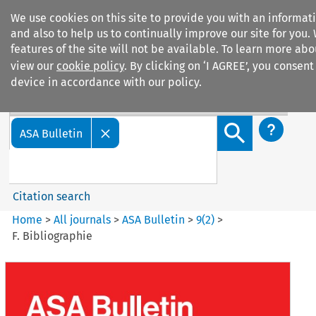
We use cookies on this site to provide you with an informa
and also to help us to continually improve our site for you.
features of the site will not be available. To learn more ab
view our
cookie policy
. By clicking on ‘I AGREE’, you consent
device in accordance with our policy.
Search filters
Search content but
ASA Bulletin
Citation search
Home
>
All journals
>
ASA Bulletin
>
9
(
2
)
>
F. Bibliographie