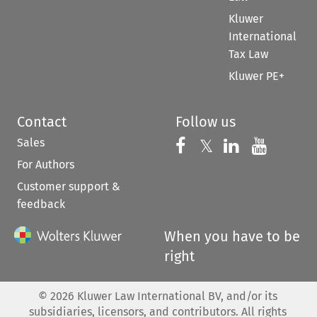
Kluwer
International
Tax Law
Kluwer PE+
Contact
Follow us
Sales
Follow us on 
Follow us on Fac
𝕏
Follow us 
Follow
For Authors
Customer support &
feedback
When you have to be
right
©
2026
Kluwer Law International BV, and/or its
subsidiaries, licensors, and contributors. All rights