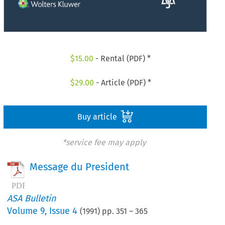
$
15.00
- Rental (PDF) *
$
29.00
- Article (PDF) *
Buy article
*service fee may apply
Message du President
ASA Bulletin
Volume
9
,
Issue 4
(
1991
) pp.
351
–
365