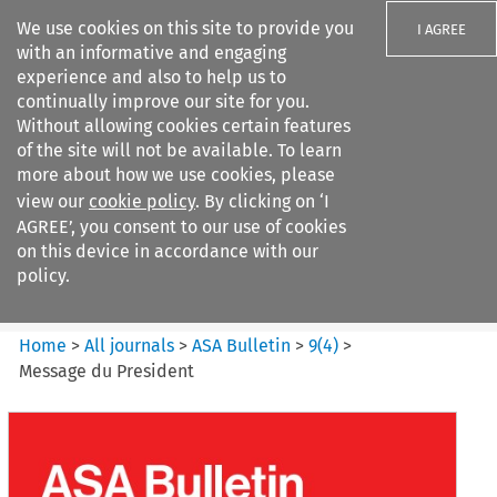
We use cookies on this site to provide you
I AGREE
with an informative and engaging
experience and also to help us to
continually improve our site for you.
Without allowing cookies certain features
of the site will not be available. To learn
Search filters
more about how we use cookies, please
Search content but
view our
cookie policy
. By clicking on ‘I
ASA Bulletin
AGREE’, you consent to our use of cookies
on this device in accordance with our
policy.
Citation search
Home
>
All journals
>
ASA Bulletin
>
9
(
4
)
>
Message du President