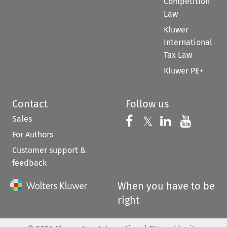
Competition
Law
Kluwer
International
Tax Law
Kluwer PE+
Contact
Follow us
Sales
Follow us on 
Follow us on Fac
𝕏
Follow us 
Follow
For Authors
Customer support &
feedback
When you have to be
right