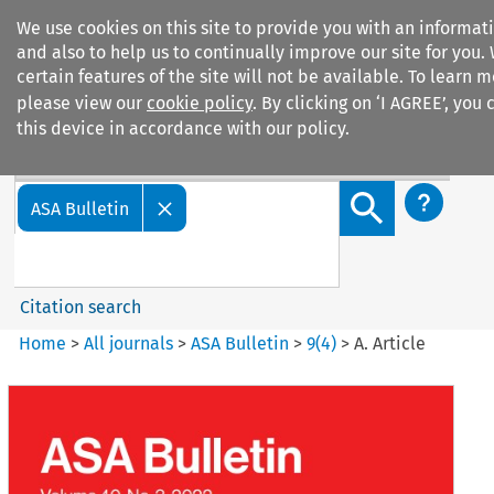
We use cookies on this site to provide you with an informa
and also to help us to continually improve our site for you.
certain features of the site will not be available. To learn
please view our
cookie policy
. By clicking on ‘I AGREE’, you
this device in accordance with our policy.
Search filters
Search content but
ASA Bulletin
Citation search
Home
>
All journals
>
ASA Bulletin
>
9
(
4
)
>
A. Article