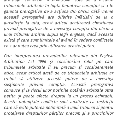
tribunalele arbitrale în lupta împotriva corupției și a le
garanta prerogativa de a acționa din oficiu. Câtă vreme
această prerogativă are diferite înfățișări de la o
jurisdicție la alta, acest articol analizează chestiunea
privind prerogativa de a investiga corupția din oficiu a
unui tribunal arbitral supus legii engleze, dacă aceasta
există și care sunt limitele ei având în vedere conflictele
ce s-ar putea crea prin utilizarea acestei puteri.
Prin interpretarea prevederilor relevante din English
Arbitration Act 1996 și considerând rolul pe care
tribunalele arbitrale îl au precum și considerentele
etice, acest articol arată de ce tribunalele arbitrale ar
trebui să utilizeze această putere de a investiga
susținerile privind corupția. Această prerogativă
conduce și la riscul unor posibile hotărâri arbitrale ultra
petita și poate afecta dreptul la un proces echitabil.
Aceste potențiale conflicte sunt analizate ca restricții
care să evite puterea nelimitată a unui tribunal și pentru
protejarea drepturilor părților precum și a principiilor