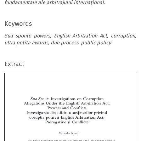
fundamentale ale arbitrajului internațional.
Keywords
Sua sponte powers, English Arbitration Act, corruption,
ultra petita awards, due process, public policy
Extract
SuaSponte
Investigations on Corruption
Allegations Under the English Arbitration Act:
Powers and Conflicts


ț
Investigarea din oficiu a sus
inerilor privind

ț
corup
ia potrivit English Arbitration Act:

ș



Prerogative
i Conflicte






*
Alexander L
OJAN



This article is a republication from the Romanian
Arbitration Journal. The Romanian Arbitration
Journal is a Wolters Kluwer publication indexed in K
luwer Arbitration database. The original article


‘
“