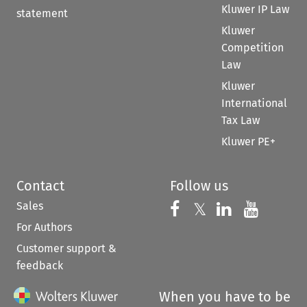
Kluwer IP Law
statement
Kluwer
Competition
Law
Kluwer
International
Tax Law
Kluwer PE+
Contact
Follow us
Sales
Follow us on 
Follow us on Fac
𝕏
Follow us 
Follow
For Authors
Customer support &
feedback
When you have to be