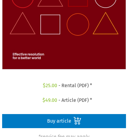
$
25.00
- Rental (PDF) *
$
49.00
- Article (PDF) *
Buy article
*service fee may apply