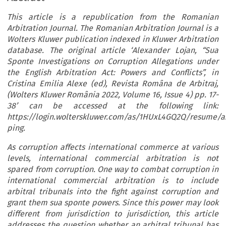
This article is a republication from the Romanian
Arbitration Journal. The Romanian Arbitration Journal is a
Wolters Kluwer publication indexed in Kluwer Arbitration
database. The original article ‘Alexander Lojan, “Sua
Sponte Investigations on Corruption Allegations under
the English Arbitration Act: Powers and Conflicts”, in
Cristina Emilia Alexe (ed), Revista Româna de Arbitraj,
(Wolters Kluwer România 2022, Volume 16, Issue 4) pp. 17-
38’ can be accessed at the following link:
https://login.wolterskluwer.com/as/1HUxL4GQ2Q/resume/as
ping.
As corruption affects international commerce at various
levels, international commercial arbitration is not
spared from corruption. One way to combat corruption in
international commercial arbitration is to include
arbitral tribunals into the fight against corruption and
grant them sua sponte powers. Since this power may look
different from jurisdiction to jurisdiction, this article
addresses the question whether an arbitral tribunal has