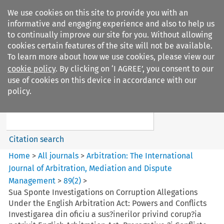
We use cookies on this site to provide you with an
informative and engaging experience and also to help us
to continually improve our site for you. Without allowing
cookies certain features of the site will not be available.
To learn more about how we use cookies, please view our
cookie policy
. By clicking on ‘I AGREE’, you consent to our
Search filters
use of cookies on this device in accordance with our
Search content but
policy.
Arbitration%3A The
International Journal...
Citation search
Home
>
All journals
>
Arbitration: The International
Journal of Arbitration, Mediation and Dispute
Management
>
89
(
2
)
>
Sua Sponte Investigations on Corruption Allegations
Under the English Arbitration Act: Powers and Conflicts
Investigarea din oficiu a sus?inerilor privind corup?ia