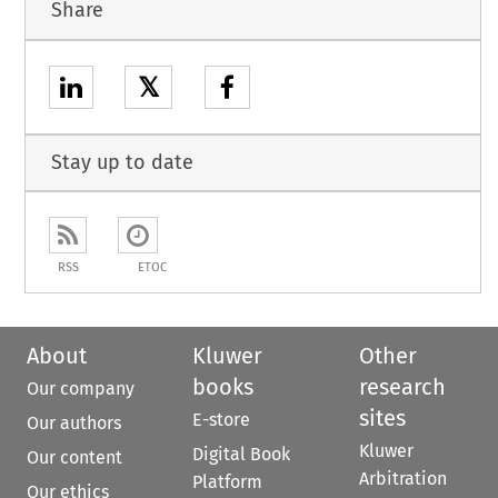
Share
𝕏
Stay up to date
RSS
ETOC
About
Kluwer
Other
books
research
Our company
sites
E-store
Our authors
Kluwer
Digital Book
Our content
Arbitration
Platform
Our ethics