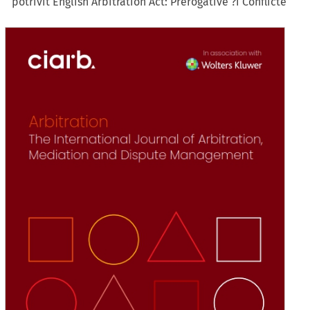
potrivit English Arbitration Act: Prerogative ?i Conflicte