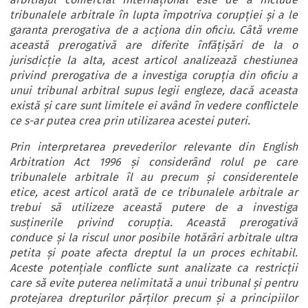
tribunalele arbitrale în lupta împotriva corupției și a le
garanta prerogativa de a acționa din oficiu. Câtă vreme
această prerogativă are diferite înfățișări de la o
jurisdicție la alta, acest articol analizează chestiunea
privind prerogativa de a investiga corupția din oficiu a
unui tribunal arbitral supus legii engleze, dacă aceasta
există și care sunt limitele ei având în vedere conflictele
ce s-ar putea crea prin utilizarea acestei puteri.
Prin interpretarea prevederilor relevante din English
Arbitration Act 1996 și considerând rolul pe care
tribunalele arbitrale îl au precum și considerentele
etice, acest articol arată de ce tribunalele arbitrale ar
trebui să utilizeze această putere de a investiga
susținerile privind corupția. Această prerogativă
conduce și la riscul unor posibile hotărâri arbitrale ultra
petita și poate afecta dreptul la un proces echitabil.
Aceste potențiale conflicte sunt analizate ca restricții
care să evite puterea nelimitată a unui tribunal și pentru
protejarea drepturilor părților precum și a principiilor