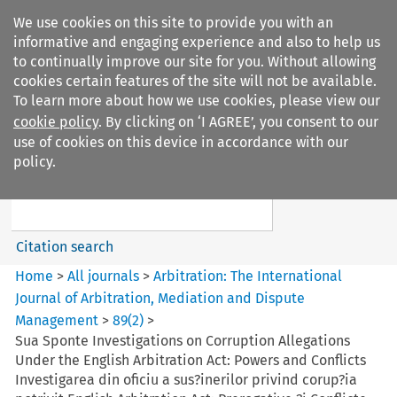
We use cookies on this site to provide you with an
informative and engaging experience and also to help us
to continually improve our site for you. Without allowing
cookies certain features of the site will not be available.
To learn more about how we use cookies, please view our
cookie policy
. By clicking on ‘I AGREE’, you consent to our
Search filters
use of cookies on this device in accordance with our
Search content but
policy.
Arbitration: The International
Journal o...
Citation search
Home
>
All journals
>
Arbitration: The International
Journal of Arbitration, Mediation and Dispute
Management
>
89
(
2
)
>
Sua Sponte Investigations on Corruption Allegations
Under the English Arbitration Act: Powers and Conflicts
Investigarea din oficiu a sus?inerilor privind corup?ia