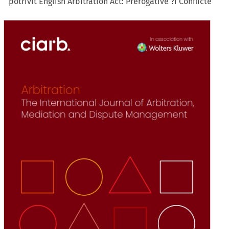
potrivit English Arbitration Act: Prerogative ?i Conflicte