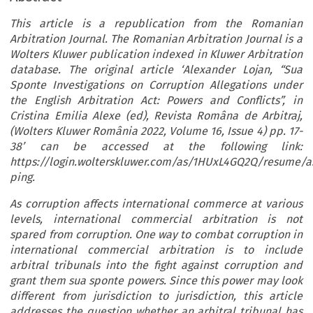
This article is a republication from the Romanian
Arbitration Journal. The Romanian Arbitration Journal is a
Wolters Kluwer publication indexed in Kluwer Arbitration
database. The original article ‘Alexander Lojan, “Sua
Sponte Investigations on Corruption Allegations under
the English Arbitration Act: Powers and Conflicts”, in
Cristina Emilia Alexe (ed), Revista Româna de Arbitraj,
(Wolters Kluwer România 2022, Volume 16, Issue 4) pp. 17-
38’ can be accessed at the following link:
https://login.wolterskluwer.com/as/1HUxL4GQ2Q/resume/as
ping.
As corruption affects international commerce at various
levels, international commercial arbitration is not
spared from corruption. One way to combat corruption in
international commercial arbitration is to include
arbitral tribunals into the fight against corruption and
grant them sua sponte powers. Since this power may look
different from jurisdiction to jurisdiction, this article
addresses the question whether an arbitral tribunal has