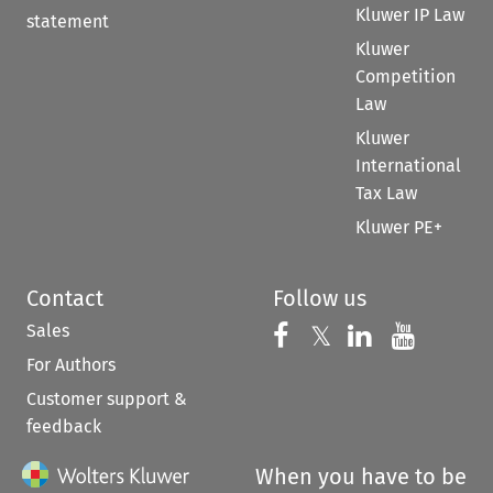
Kluwer IP Law
statement
Kluwer
Competition
Law
Kluwer
International
Tax Law
Kluwer PE+
Contact
Follow us
Sales
Follow us on 
Follow us on Fac
𝕏
Follow us 
Follow
For Authors
Customer support &
feedback
When you have to be