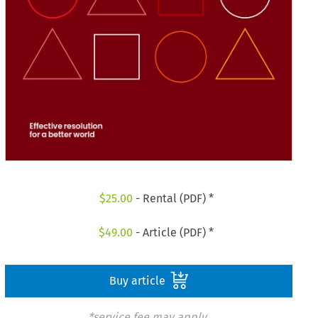
$
25.00
- Rental (PDF) *
$
49.00
- Article (PDF) *
Buy article
*service fee may apply