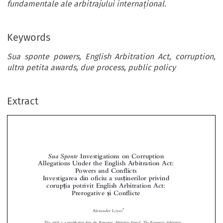
fundamentale ale arbitrajului internațional.
Keywords
Sua sponte powers, English Arbitration Act, corruption,
ultra petita awards, due process, public policy
Extract
SuaSponte
Investigations on Corruption
Allegations Under the English Arbitration Act:
Powers and Conflicts


ț
Investigarea din oficiu a sus
inerilor privind

ț
corup
ia potrivit English Arbitration Act:

ș



Prerogative
i Conflicte






*
Alexander L
OJAN



This article is a republication from the Romanian
Arbitration Journal. The Romanian Arbitration
Journal is a Wolters Kluwer publication indexed in K
luwer Arbitration database. The original article


‘
“