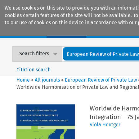
We use cookies on this site to provide you with an informat
cookies certain features of the site will not be available.
to our use of cookies on this device in accordance with our 
Home
Journals
Encyclopaedias
Search filters
European Review of Private Law
Citation search
Home
>
All journals
>
European Review of Private Law
Worldwide Harmonisation of Private Law and Regional
Worldwide Harmon
Integration —75 
Viola Heutger