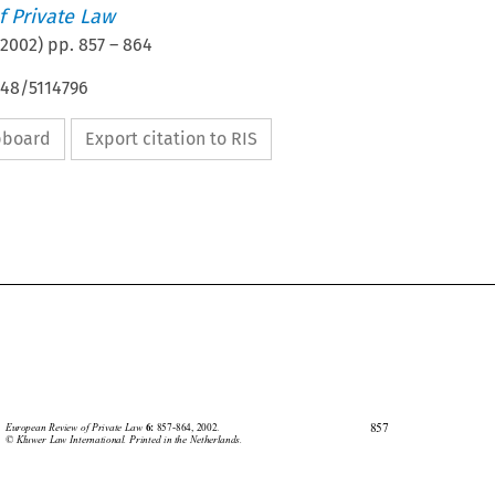
 Private Law
2002
) pp.
857
–
864
648/5114796
ipboard
Export citation to RIS





857
European Review of Private Law 
857-864, 2002.
6:
© Kluwer Law International. Printed in the Netherlands.