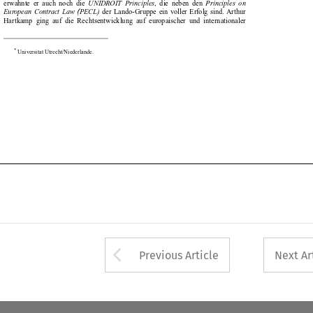




European  Contract  Law  (PECL)  
der  Lando-Gruppe  ein  voller  Erfolg  sind.  Arthur


Hartkamp  ging  auf  die  Rechtsentwicklung  auf  europäischer  und  internationaler  

*
Universität Utrecht/Niederlande.


Arrow button used 
Previous Article
Next Ar