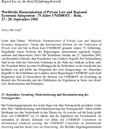

Report/La vie du droit/Erfahrungsbericht



Wo
rld
wide Harmonisation of Private Law and Regional

Economic Integration –75 Jahre UNIDROIT – Rom,

27.- 28. September 2002





*
V
H
IOLA
EUTGER


Unter  dem  Thema  
“Worldwide  Harmonisation  of  Private  Law  and  Regional



Economic  Integration”
feierte  das  
International  Institute  for  the  Unification  of


Private  Law
mit  Sitz  in  Rom,  kurz  UNIDROIT  genannt,  seinen  75.  Geburtstag.

Eingeladen   waren   Vertreter   der   Regierungen,   international   agierende   Organi-

sationen  und  Interessierte.  Etwa  300  Teilnehmer  wurden  am  27.  September  2002


von Berardino Libonati, dem Präsidenten von Unidroit, begrüßt. Die Veranstaltung


fand  in  der  Aula  der  Università  Urbaniana  in  der  Nähe  des  Vatikans  in  Rom  statt.

Der Präsident führte in seiner Eröffnungsrede die Teilnehmer in die Geschichte des

Institutes  ein  und  stellte  das  Programm  der  zwei  Kongresstage  vor.  Besonders

begrüßte er die Teilnehmer aus Ländern, deren Regierungen UNIDROIT noch nicht

beigetreten  sind.  Er  bezeichnete  die  Mission  von  UNIDROIT  als  Forschung  im


Bereich  des  Privatrechts  und  der  Publikation  der  Ergebnisse  in  Form  von  
Model


Law
, Konventionen und Prinzipien.
27. September, Vormittag: Modernisierung und Harmonisierung des

Ve
rtr
agsrechts



Das Vormittagsprogramm des ersten Tages war dem Vertragsrecht gewidmet. Unter

dem Titel “Modernisierung und Harmonisierung des Vertragsrechts” führte Arthur

Hartkamp  aus  den  Niederlande  in  das  Thema  ein.  Er  verwies  auf  die  letzte  große

Feier  von  UNIDROIT  vor  15  Jahren  und  die  Ergebnisse  der  Zwischenzeit.  So


entstanden   in   diesem   Zeitraum   vor   allem   die   
UNIDROIT   Convention   on


International  Financial  Leasing,
die 
UNIDROIT  Convention  on  International



Factoring
und  das
Model  Law  on  Franchising
.  Als  flexibles  Regelungsinstrument





erwähnte  er  auch  noch  die  
UNIDROIT  Principles
,  die  neben  den  
Principles  on