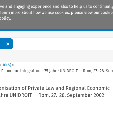
ive and engaging experience and also to help us to continually
 To learn more about how we use cookies, please view our
cookie
policy.
Manuals
Practice areas
>
10
(
6
)
>
 Economic Integration —75 Jahre UNIDROIT — Rom, 27.–28. Se
isation of Private Law and Regional Economic
Jahre UNIDROIT — Rom, 27.–28. September 2002