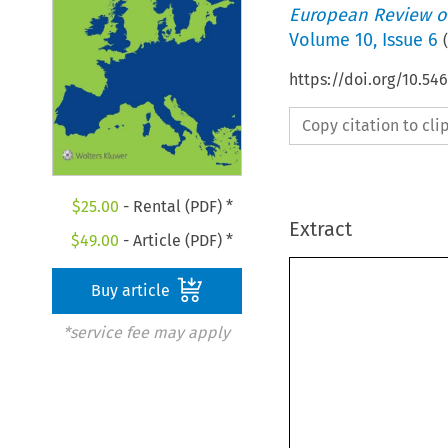
European Review of
Volume
10
,
Issue 6
(
https://doi.org/10.54
Copy citation to cl
$
25.00
- Rental (PDF) *
Extract
$
49.00
- Article (PDF) *
Buy article
*service fee may apply