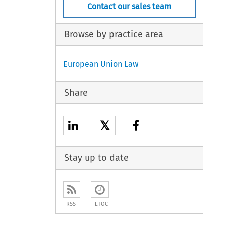
Contact our sales team
Browse by practice area
European Union Law
Share
𝕏
Stay up to date
RSS
ETOC