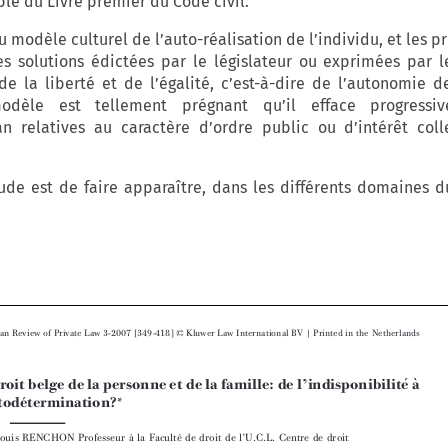
le du Livre premier du Code civil.
 modèle culturel de l’auto-réalisation de l’individu, et les p
es solutions édictées par le législateur ou exprimées par l
e la liberté et de l’égalité, c’est-à-dire de l’autonomie d
modèle est tellement prégnant qu’il efface progressi
an relatives au caractère d’ordre public ou d’intérêt coll
tude est de faire apparaître, dans les différents domaines d















European  Review  of Private  Law  3-2007  [349-418]
Kluwer  Law  International  BV  |  Printed  in  the  Netherlands