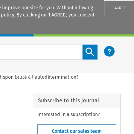
 improve our site for you. Without allowing
I AGREE
 policy
. By clicking on ‘I AGREE’, you consent
Login
Search content button
ndisponibilité à l’autodétermination?
à
Subscribe to this journal
Interested in a subscription?
Contact our sales team