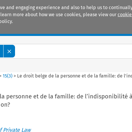
ive and engaging experience and also to help us to continually
 To learn more about how we use cookies, please view our
cookie
policy.
Manuals
Practice areas
>
15
(
3
)
>
Le droit belge de la personne et de la famille: de l’i
la personne et de la famille: de l’indisponibilité 
ion?
 Private Law