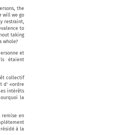
ersons, the
r will we go
y restraint,
evalence to
thout taking
 a whole?
personne et
ils étaient
êt collectif
nt d’ «ordre
es intérêts
pourquoi la
t remise en
omplètement
résidé à la