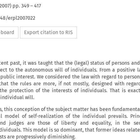
2007
) pp.
349
–
417
648/erpl2007022
ipboard
Export citation to RIS
ent past, it was taught that the (legal) status of persons an
ject to the autonomous will of individuals. From a positive l
e public interest. We considered the law with regard to person
that the rules are more, if not mostly, designed with regar
 the protection of the interests of individuals. That is exac
individual will.
s, this conception of the subject matter has been fundamental
al model of self-realization of the individual prevails. Prin
nd judges are those of liberty and equality, in the se
dividuals. This model is so dominant, that former ideas relate
sts are progressively diminishing.