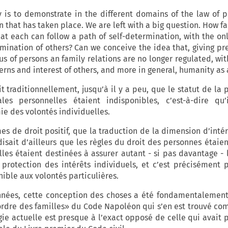
y is to demonstrate in the different domains of the law of p
n that has taken place. We are left with a big question. How fa
at each can follow a path of self-determination, with the onl
ermination of others? Can we conceive the idea that, giving pr
tus of persons an family relations are no longer regulated, wi
erns and interest of others, and more in general, humanity as
 traditionnellement, jusqu’à il y a peu, que le statut de la 
ales personnelles étaient indisponibles, c’est-à-dire qu’
ie des volontés individuelles.
rmes de droit positif, que la traduction de la dimension d’intér
disait d’ailleurs que les règles du droit des personnes étaie
lles étaient destinées à assurer autant - si pas davantage - l
 protection des intérêts individuels, et c’est précisément 
nible aux volontés particulières.
nnées, cette conception des choses a été fondamentalemen
 «ordre des familles» du Code Napoléon qui s’en est trouvé c
gie actuelle est presque à l’exact opposé de celle qui avait p