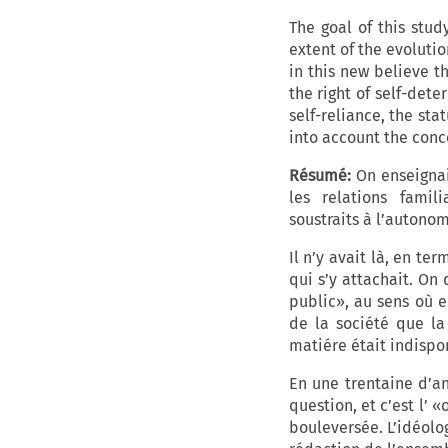
The goal of this stud
extent of the evolutio
in this new believe th
the right of self-det
self-reliance, the sta
into account the conc
Résumé:
On enseignait
les relations famili
soustraits à l’autonom
Il n’y avait là, en te
qui s’y attachait. On 
public», au sens où e
de la société que la
matiére était indispo
En une trentaine d’a
question, et c’est l’
bouleversée. L’idéolo