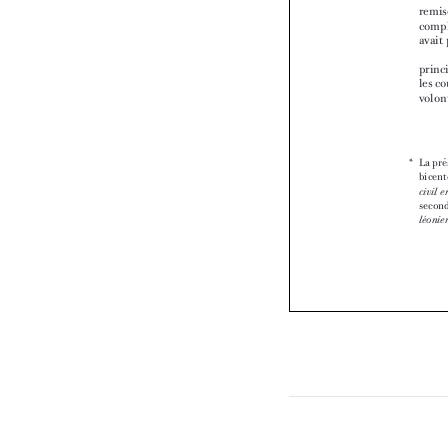

