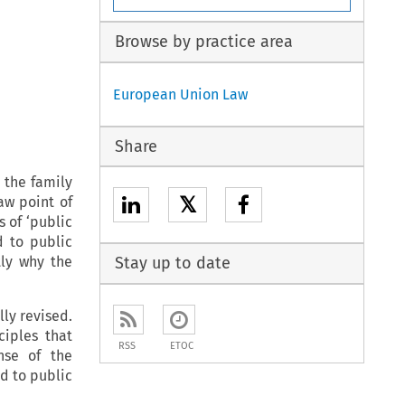
Browse by practice area
European Union Law
Share
d the family
𝕏
aw point of
s of ‘public
d to public
tly why the
Stay up to date
ly revised.
ciples that
RSS
ETOC
nse of the
d to public