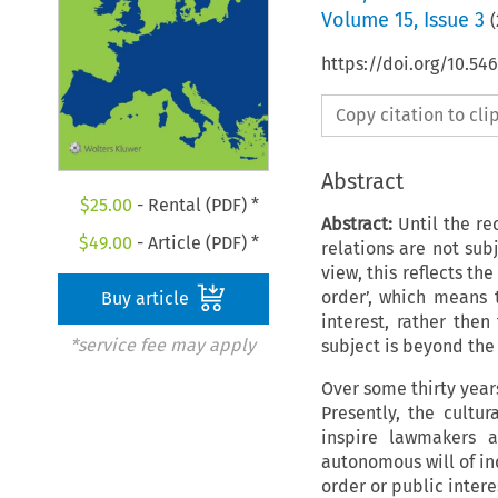
Volume
15
,
Issue 3
(
https://doi.org/10.54
Copy citation to cl
Abstract
$
25.00
- Rental (PDF) *
Abstract:
Until the rec
$
49.00
- Article (PDF) *
relations are not sub
view, this reflects th
order’, which means 
Buy article
interest, rather then
*service fee may apply
subject is beyond the 
Over some thirty year
Presently, the cultur
inspire lawmakers a
autonomous will of in
order or public intere