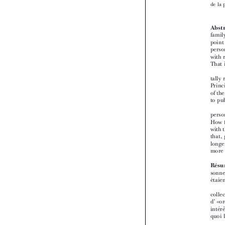






