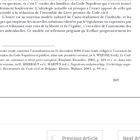
`
 ́
L’heure  est  au  nouveau  mode
le culturel  de  l’auto-re
alisation  de l’individu,  et  les




 ́
 ́
 ́
 ́
principes qui inspirent les nouvelles solutions e
dicte
es par le le
gislateur ou exprime
es par











 ́
 ́
 ́
`
les cours et tribunaux sont ceux de la liberte
et de l’e
galite
, c’est-a
-dire de l’autonomie des









 ́
`
 ́
volonte
s individuelles. Ce mode
le est tellement pre
gnant qu’il efface progressivement les























 ́
 ́
 ́
 ́
 ́
 ́
`
*   La pre
sente e
tude constitue l’actualisation au 31 de
cembre 2006 d’une e
tude re
dige
ea
l’occasion du







 ́
 ́
`
bicentenaire du Code Napole
on et publie
e, dans une premie
re version, in A. WIJFFELS (ed),
Le Code
, Bruylant, Bruxelles,  2005, p.  269 et s.  et, dans une
civil entre ius commune et  droit prive
 ́ europe
 ́en
seconde version, in D. HEIRBAUT et G. MARTYN (ed.),
Napoleons nalatenschap. Un he
 ́ritage napo-
,  Kluwer,  Malines,  2005,  p.  99  et  s.
le
 ́onien, Bicentenaire du Code civil  en Belgique















349


















Arrow button used 
Previous Article
Next Ar