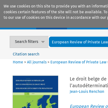
We use cookies on this site to provide you with an informat
cookies certain features of the site will not be available.
to our use of cookies on this device in accordance with our 
Home
Journals
Encyclopaedias
Search filters
European Review of Private Law
Citation search
Home
>
All journals
>
European Review of Private Law
Le droit belge de 
l’autodéterminat
Jean-Louis Renchon
European Review of