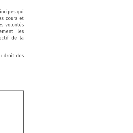
rincipes qui
es cours et
es volontés
vement les
ectif de la
u droit des