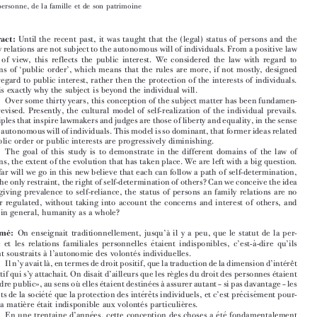

 ́
`
Le droit belge de la personne et de la famille: de l’indisponibilite
a
 ́
l’autode
termination?
*



`
 ́
Jean-Louis  RENCHON  Professeur  a
la  Faculte
de  droit  de  l’U.C.L.  Centre  de  droit
de  la  personne,  de  la  famille  et  de  son  patrimoine



Abstract:
Until  the  recent  past,  it  was  taught  that  the  (legal)  status  of  persons  and  the

family relations are not subject to the autonomous will of individuals. From a positive law
point  of  view,  this  reflects  the  public  interest.  We  considered  the  law  with  regard  to

persons  of  ‘public  order’,  which  means  that  the  rules  are  more,  if  not  mostly,  designed

with  regard  to  public  interest,  rather  then  the  protection  of  the  interests  of  individuals.

That  is  exactly  why  the subject  is  beyond  the  individual  will.
Over some thirty years, this conception of the subject matter has been fundamen-

tally  revised.  Presently,  the  cultural  model  of  self-realization  of  the  individual  prevails.

Principles that inspire lawmakers and judges are those of liberty and equality, in the sense

of the autonomous will of individuals. This model is so dominant, that former ideas related

to  public  order  or  public  interests  are  progressively  diminishing.
The  goal  of  this  study  is  to  demonstrate  in  the  different  domains  of  the  law  of

persons, the extent of the evolution that has taken place. We are left with a big question.

How far will we go in this new believe that each can follow a path of self-determination,

with the only restraint, the right of self-determination of others? Can we conceive the idea
that,  giving  prevalence  to  self-reliance,  the  status  of  persons  an  family  relations  are  no

longer  regulated,  without  taking  into  account  the  concerns  and  interest  of  others,  and

more  in  general,  humanity  as  a  whole?
 ́
 ́
`
Re
sume
:
On  enseignait  traditionnellement,  jusqu’a
il  y  a  peu,  que  le  statut  de  la  per-






 ́
`
sonne  et  les  relations  familiales  personnelles  e
taient  indisponibles,  c’est-a
-dire  qu’ils





 ́
`
 ́
e
taient  soustraits  a
l’autonomie  des  volonte
s  individuelles.





`
 ́
ˆ
Il n’y avait la
, en termes de droit positif, que la traduction de la dimension d’inte
re
t
`
 ́
collectif qui s’y attachait. On disait d’ailleurs que les re
gles du droit des personnes e
taient







 ́
 ́
`
`
d’ «ordre public», au sens ou
elles e
taient destine
es a
assurer autant – si pas davantage – les





 ́
ˆ
 ́
 ́
 ́
ˆ
 ́
 ́
inte
re
ts de la socie
te
que la protection des inte
re
ts individuels, et c’est pre
cise
ment pour-









`
 ́
 ́
`
quoi  la  matie
re  e
tait  indisponible  aux  volonte
s  particulie
res.
 ́
 ́
 ́
En  une  trentaine  d’anne
es,  cette  conception  des  choses  a  e
te
fondamentalement















 ́
 ́
remise en question, et c’est l’ «ordre des familles» du Code Napole
on qui s’en est trouve









`
 ́
 ́
`
 ́
comple
tement bouleverse
e. L’ide
ologie actuelle est presque a
l’exact oppose
de celle qui







 ́
 ́
`
 ́
avait  pre
side
a
la  re
daction  de  l’ensemble  du  Livre  premier  du  Code  civil.