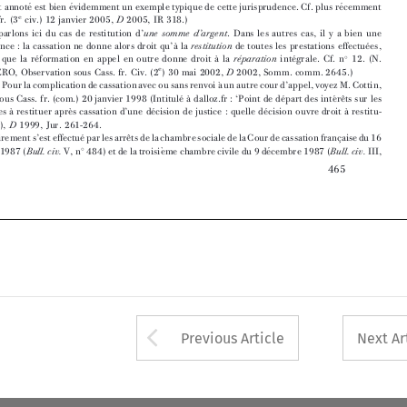
 ́
`
 ́
tandis  que  la  re
formation  en  appel  en  outre  donne  droit  a
la
inte
grale.  Cf.  n
12.  (N.
re
 ́paration







e
FRICERO, Observation  sous  Cass. fr.  Civ. (2
)  30  mai  2002,
2002, Somm.  comm. 2645.)
D





`
Pour la complication de cassation avec ou sans renvoi a
un autre cour d’appel, voyez M. Cottin,
 ́
`
 ́
 ́
ˆ
Note sous Cass. fr. (com.) 20 janvier 1998 (Intitule
a
dalloz.fr : ‘Point de de
part des inte
re
ts sur les



`
`
 ́
 ́
`
sommes  a
restituer  apre
s  cassation  d’une  de
cision  de  justice  :  quelle  de
cision  ouvre  droit  a
restitu-







tion  ?’),
1999, Jur.  261-264.
D




6








 ́
ˆ
Le revirement s’est effectue
par les arre
ts de la chambre sociale de la Cour de cassation franc
 ̧aise du 16

`
 ́
juillet 1987 (
V, n
484) et de la troisie
me chambre civile du 9 de
cembre 1987 (
III,
Bull. civ.
Bull. civ.





465














































Arrow button used 
Previous Article
Next Ar