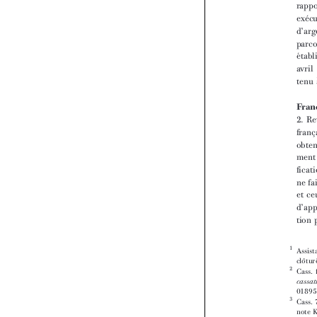











