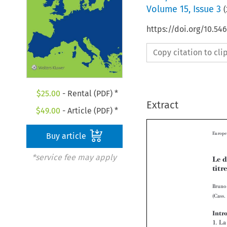
Volume
15
,
Issue 3
(
https://doi.org/10.54
Copy citation to cl
$
25.00
- Rental (PDF) *
Extract
$
49.00
- Article (PDF) *
Buy article
*service fee may apply