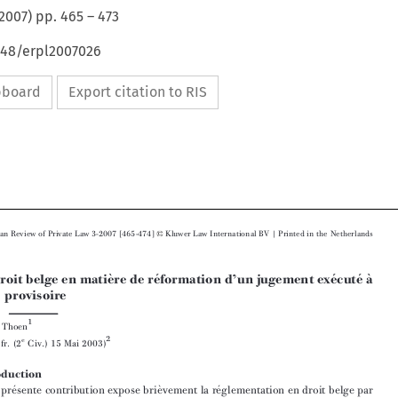
2007
) pp.
465
–
473
648/erpl2007026
ipboard
Export citation to RIS















European  Review  of Private  Law  3-2007  [465-474]
Kluwer  Law  International  BV  |  Printed  in  the  Netherlands




`
 ́
 ́
 ́
`
Le droit belge en matie
re de re
formation d’un jugement exe
cute
a
titre provisoire








1
Bruno  Thoen