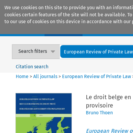
We use cookies on this site to provide you with an informat
cookies certain features of the site will not be available.
to our use of cookies on this device in accordance with our 
Home
Journals
Encyclopaedias
Search filters
European Review of Private Law
Citation search
Home
>
All journals
>
European Review of Private Law
Le droit belge en
provisoire
Bruno Thoen
European Review of