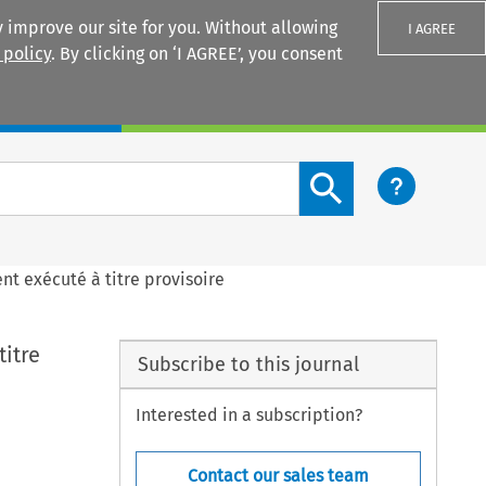
 improve our site for you. Without allowing
I AGREE
 policy
. By clicking on ‘I AGREE’, you consent
Login
Search content button
nt exécuté à titre provisoire
itre
Subscribe to this journal
Interested in a subscription?
Contact our sales team