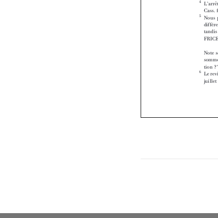






