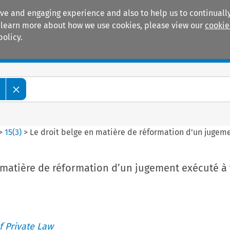
ive and engaging experience and also to help us to continually
 To learn more about how we use cookies, please view our
cookie
policy.
Manuals
Practice areas
>
15
(
3
)
>
Le droit belge en matière de réformation d’un jugeme
 matière de réformation d’un jugement exécuté à t
 Private Law