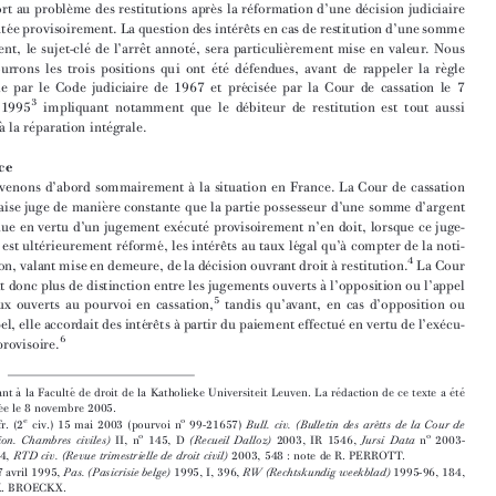









2
e
(Cass.  fr.  (2
Civ.)  15  Mai  2003)







Introduction









 ́
`
 ́
1. La pre
sente contribution expose brie
vement la re
glementation en droit belge par









`
`
 ́
 ́
rapport  au  proble
me  des  restitutions  apre
slare
formation  d’une  de
cision  judiciaire





 ́
 ́
 ́
ˆ
exe
cute
e provisoirement. La question des inte
re
ts en cas de restitution d’une somme
 ́
ˆ
 ́
`
d’argent,  le  sujet-cle
de  l’arre
t  annote
,  sera  particulie
rement  mise  en  valeur.  Nous





 ́
 ́
 ́
`
parcourrons  les  trois  positions  qui  ont  e
te
de
fendues,  avant  de  rappeler  la  re
gle







 ́
 ́
 ́
e
tablie  par  le  Code  judiciaire  de  1967  et  pre
cise
e  par  la  Cour  de  cassation  le  7
3
 ́
avril  1995
impliquant  notamment  que  le  de
biteur  de  restitution  est  tout  aussi
`
 ́
 ́
tenu  a
la  re
paration  inte
grale.




France



`
2.  Revenons  d’abord  sommairement  a
la  situation  en  France.  La  Cour  de  cassation
`
franc
 ̧aise juge de manie
re constante que la partie possesseur d’une somme d’argent





 ́
 ́
obtenue en vertu d’un jugement exe
cute
provisoirement  n’en doit, lorsque ce juge-















 ́
 ́
 ́
 ́
ˆ
 ́
`
ment est ulte
rieurement re
forme
, les inte
re
ts au taux le
gal qu’a
compter de la noti-



4




 ́
`
fication, valant mise en demeure, de la de
cision ouvrant droit a
restitution.
La Cour
`
ne fait donc plus de distinction entre les jugements ouverts a
l’opposition ou l’appel



5
et  ceux  ouverts  au  pourvoi  en  cassation,
tandis  qu’avant,  en  cas  d’opposition  ou



 ́
ˆ
`
 ́
 ́
d’appel, elle accordait des inte
re
ts a
partir du paiement effectue
en vertu de l’exe
cu-











6
tion  provisoire.


1
`
 ́
 ́
 ́
 ́
Assistant  a
la  Faculte
de  droit  de  la  Katholieke  Universiteit  Leuven.  La  re
daction  de  ce  texte  a  e
te
ˆ
 ́
clo
ture
e  le  8  novembre 2005.
2
e
o
Cass.  fr.  (2
civ.)  15  mai  2003  (pourvoi  n
99-21657)
Bull. civ. (Bulletin des are
ˆtts de la Cour de










o
o
II,  n
145,  D
2003,  IR  1546,
n
2003-
cassation. Chambres civiles)
(Recueil Dalloz)
Jursi Data



018954,
2003,  548 :  note de  R.  PERROTT.
RTD civ. (Revue trimestrielle de droit civil)
3







Cass. 7 avril 1995,
1995, I, 396,
1995-96, 184,
Pas. (Pasicrisie belge)
RW (Rechtskundig weekblad)
note K.  BROECKX.










4
ˆ
 ́
 ́
 ́
L’arre
t annote
est bien e
videmment un exemple typique de cette jurisprudence. Cf. plus re
cemment



e
Cass. fr.  (3
civ.)  12  janvier  2005,
2005,  IR  318.)
D
5





Nous  parlons  ici  du  cas  de  restitution  d’
.  Dans  les  autres  cas,  il  y  a  bien  une
une somme d’argent
 ́
`
 ́
diffe
rence :  la  cassation  ne  donne  alors  droit  qu’a
la
de  toutes  les  prestations  effectue
es,
restitution

