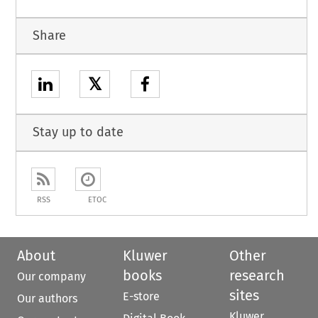
Share
𝕏
Stay up to date
RSS
ETOC
About
Kluwer
Other
books
research
Our company
sites
E-store
Our authors
Kluwer