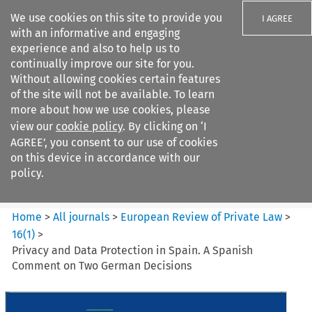
We use cookies on this site to provide you
I AGREE
with an informative and engaging
experience and also to help us to
continually improve our site for you.
Without allowing cookies certain features
of the site will not be available. To learn
Search filters
more about how we use cookies, please
Search content but
view our
cookie policy
. By clicking on ‘I
European Review of Private
AGREE’, you consent to our use of cookies
Law
on this device in accordance with our
policy.
Citation search
Home
>
All journals
>
European Review of Private Law
>
16
(
1
)
>
Privacy and Data Protection in Spain. A Spanish
Comment on Two German Decisions