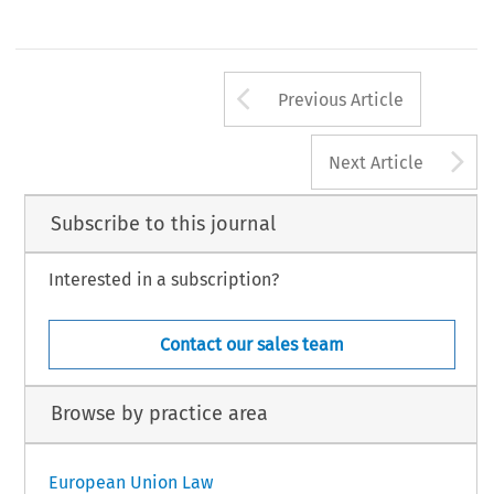
Arrow button us
Previous Article
A
Next Article
Subscribe to this journal
Interested in a subscription?
Contact our sales team
Browse by practice area
European Union Law