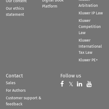
Digital Book
Our content
Arbitration
Platform
Our ethics
Kluwer IP Law
statement
Kluwer
Competition
Law
Kluwer
International
Tax Law
Kluwer PE+
Contact
Follow us
Sales
Follow us on 
Follow us on Fac
𝕏
Follow us 
Follow
For Authors
Customer support &
feedback