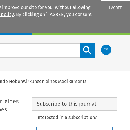
 improve our site for you. Without allowing
I AGREE
 policy
. By clicking on ‘I AGREE’, you consent
Login
Search content button
iegende Nebenwirkungen eines Medikaments
n eines
Subscribe to this journal
nes
Interested in a subscription?