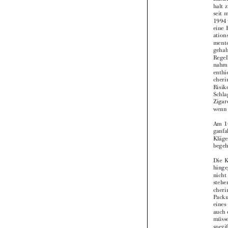


