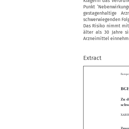
Klägerin das verord
Punkt ‘Nebenwirkunge
gestagenhaltige Ar
schwerwiegenden Folge
Das Risiko nimmt mi
älter als 30 Jahre s
Arzneimittel einnehme
Extract