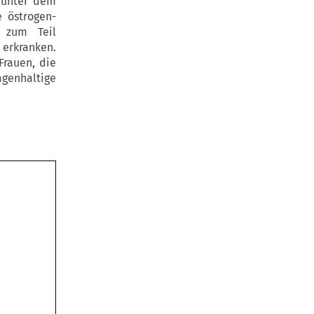
 unter dem
e östrogen-
n zum Teil
 erkranken.
rauen, die
agenhaltige