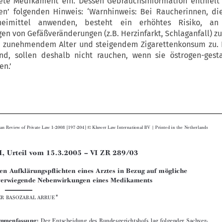
nete Medikament ein. Dessen Gebrauchsinformation enthielt
n’ folgenden Hinweis: ‘Warnhinweis: Bei Raucherinnen, di
zneimittel anwenden, besteht ein erhöhtes Risiko, a
n von Gefäßveränderungen (z.B. Herzinfarkt, Schlaganfall) zu
t zunehmendem Alter und steigendem Zigarettenkonsum zu. F
ind, sollen deshalb nicht rauchen, wenn sie östrogen-gest
n.’









European Review of Private Law 1-2008 [197-204]
Kluwer Law International BV | Printed in the Netherlands


BGH, Urteil vom 15.3.2005 – VI ZR 289/03
 ̈
 ̈
Zu den Aufkla
rungspflichten eines Arztes in Bezug auf mo
gliche
schwerwiegende Nebenwirkungen eines Medikaments

