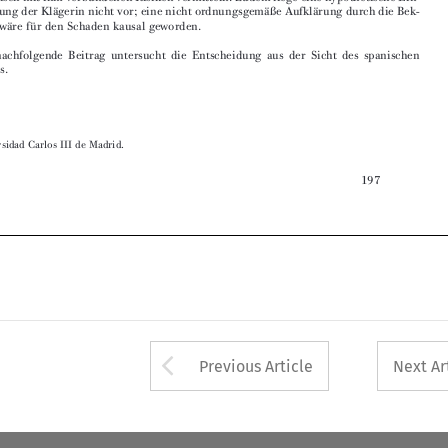
Rechts.












* Universidad Carlos III de Madrid.

197


Arrow button used 
Previous Article
Next Ar