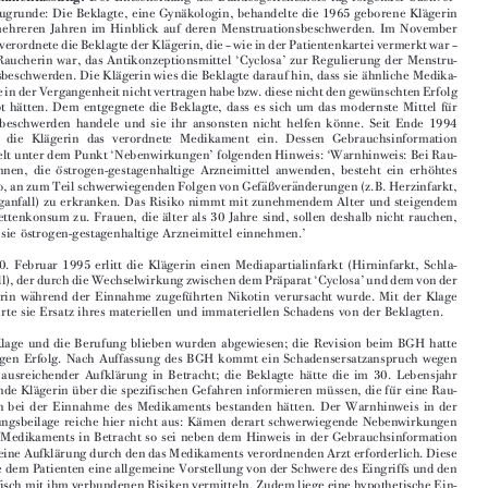





*
XABIER BASOZABAL ARRUE





Zusammenfassung:
Der Entscheidung des Bundesgerichtshofs lag folgender Sachver-
 ̈
 ̈
halt zugrunde: Die Beklagte, eine Gyna
kologin, behandelte die 1965 geborene Kla
gerin





seit mehreren Jahren im Hinblick auf deren Menstruationsbeschwerden. Im November


 ̈
1994 verordnete die Beklagte der Kla
gerin, die – wie in der Patientenkartei vermerkt war –




eine Raucherin war, das Antikonzeptionsmittel ‘Cyclosa’ zur Regulierung der Menstru-
 ̈
 ̈
ationsbeschwerden. Die Kla
gerin wies die Beklagte darauf hin, dass sie a
hnliche Medika-



mente in der Vergangenheit nicht vertragen habe bzw. diese nicht den gewu
 ̈nschten Erfolg



 ̈
gehabt ha
tten. Dem entgegnete die Beklagte, dass es sich um das modernste Mittel fu
 ̈r

 ̈
Regelbeschwerden handele und sie ihr ansonsten nicht helfen ko
nne. Seit Ende 1994
 ̈
nahm die Kla
gerin das verordnete Medikament ein. Dessen Gebrauchsinformation





enthielt unter dem Punkt ‘Nebenwirkungen’ folgenden Hinweis: ‘Warnhinweis: Bei Rau-





 ̈
 ̈
cherinnen, die o
strogen-gestagenhaltige Arzneimittel anwenden, besteht ein erho
htes

 ̈
 ̈
Risiko, an zum Teil schwerwiegenden Folgen von Gefa
ßvera
nderungen (z.B. Herzinfarkt,
Schlaganfall) zu erkranken. Das Risiko nimmt mit zunehmendem Alter und steigendem



 ̈
Zigarettenkonsum zu. Frauen, die a
lter als 30 Jahre sind, sollen deshalb nicht rauchen,



 ̈
wenn sie o
strogen-gestagenhaltige Arzneimittel einnehmen.’



 ̈
Am 10. Februar 1995 erlitt die Kla
gerin einen Mediapartialinfarkt (Hirninfarkt, Schla-
 ̈
ganfall), der durch die Wechselwirkung zwischen dem Pra
parat ‘Cyclosa’ und dem von der



 ̈
 ̈
Kla
gerin wa
hrend der Einnahme zugefu
 ̈hrten Nikotin verursacht wurde. Mit der Klage




begehrte sie Ersatz ihres materiellen und immateriellen Schadens von der Beklagten.

Die Klage und die Berufung blieben wurden abgewiesen; die Revision beim BGH hatte
hingegen Erfolg. Nach Auffassung des BGH kommt ein Schadensersatzanspruch wegen

 ̈
 ̈
nicht ausreichender Aufkla
rung in Betracht; die Beklagte ha
tte die im 30. Lebensjahr

 ̈
stehende Kla
gerin u
 ̈ber die spezifischen Gefahren informieren mu
 ̈ssen, die fu
 ̈r eine Rau-
 ̈
cherin bei der Einnahme des Medikaments bestanden ha
tten. Der Warnhinweis in der





 ̈
Packungsbeilage reiche hier nicht aus: Ka
men derart schwerwiegende Nebenwirkungen






eines Medikaments in Betracht so sei neben dem Hinweis in der Gebrauchsinformation



 ̈
auch eine Aufkla
rung durch den das Medikaments verordnenden Arzt erforderlich. Diese
mu
 ̈sse dem Patienten eine allgemeine Vorstellung von der Schwere des Eingriffs und den



spezifisch mit ihm verbundenen Risiken vermitteln. Zudem liege eine hypothetische Ein-

 ̈
 ̈
 ̈
willigung der Kla
gerin nicht vor; eine nicht ordnungsgema
ße Aufkla
rung durch die Bek-



 ̈
lagte wa
re fu
 ̈r den Schaden kausal geworden.

Der nachfolgende Beitrag untersucht die Entscheidung aus der Sicht des spanischen
