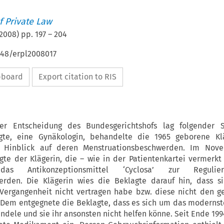
 Private Law
2008
) pp.
197
–
204
648/erpl2008017
ipboard
Export citation to RIS
r Entscheidung des Bundesgerichtshofs lag folgender S
gte, eine Gynäkologin, behandelte die 1965 geborene Klä
 Hinblick auf deren Menstruationsbeschwerden. Im Nov
gte der Klägerin, die – wie in der Patientenkartei vermerkt
as Antikonzeptionsmittel ‘Cyclosa’ zur Reguli
erden. Die Klägerin wies die Beklagte darauf hin, dass si
Vergangenheit nicht vertragen habe bzw. diese nicht den g
 Dem entgegnete die Beklagte, dass es sich um das modernste
dele und sie ihr ansonsten nicht helfen könne. Seit Ende 19