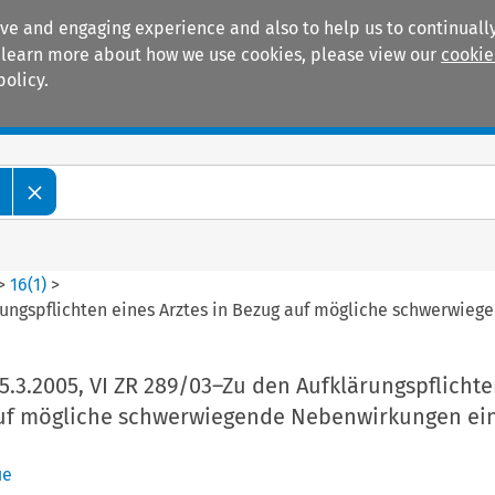
ive and engaging experience and also to help us to continually
 To learn more about how we use cookies, please view our
cookie
policy.
Manuals
Practice areas
>
16
(
1
)
>
lärungspflichten eines Arztes in Bezug auf mögliche schwerw
5.3.2005, VI ZR 289/03–Zu den Aufklärungspflichte
auf mögliche schwerwiegende Nebenwirkungen ei
ue