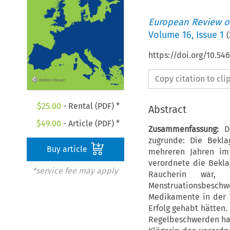
European Review of
Volume
16
,
Issue 1
(
https://doi.org/10.54
Copy citation to cl
$
25.00
- Rental (PDF) *
Abstract
$
49.00
- Article (PDF) *
Zusammenfassung:
De
zugrunde: Die Bekla
Buy article
mehreren Jahren im
verordnete die Bekla
*service fee may apply
Raucherin war, d
Menstruationsbeschw
Medikamente in der 
Erfolg gehabt hätten.
Regelbeschwerden han