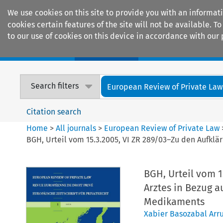
We use cookies on this site to provide you with an informat
cookies certain features of the site will not be available.
to our use of cookies on this device in accordance with our 
Home
Journals
Encyclopaedias
Search filters
European Review of Private Law
Citation search
Home
>
All journals
>
European Review of Private Law
BGH, Urteil vom 15.3.2005, VI ZR 289/03–Zu den Aufk
BGH, Urteil vom 1
Arztes in Bezug 
Medikaments
Xabier Basozabal Arr