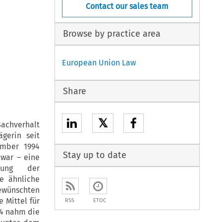
Contact our sales team
Browse by practice area
European Union Law
Share
𝕏
achverhalt
gerin seit
ember 1994
Stay up to date
 war – eine
erung der
e ähnliche
ewünschten
 Mittel für
RSS
ETOC
94 nahm die