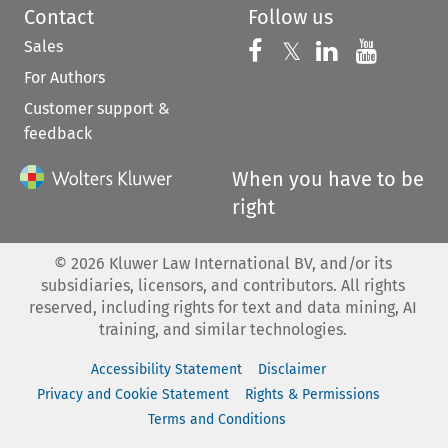
Contact
Follow us
Sales
Follow us on 
Follow us on Fac
𝕏
Follow us 
Follow
For Authors
Customer support &
feedback
When you have to be
right
©
2026
Kluwer Law International BV, and/or its
subsidiaries, licensors, and contributors. All rights
reserved, including rights for text and data mining, AI
training, and similar technologies.
Accessibility Statement
Disclaimer
Privacy and Cookie Statement
Rights & Permissions
Terms and Conditions