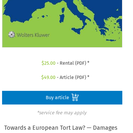
$
25.00
- Rental (PDF) *
$
49.00
- Article (PDF) *
Buy article
*service fee may apply
Towards a European Tort Law? — Damages