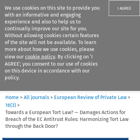
We use cookies on this site to provide you
I AGREE
with an informative and engaging
experience and also to help us to
continually improve our site for you.
Without allowing cookies certain features
of the site will not be available. To learn
Search filters
more about how we use cookies, please
Search content but
view our
cookie policy
. By clicking on ‘I
European Review of Private
AGREE’, you consent to our use of cookies
Law
on this device in accordance with our
policy.
Citation search
Home
>
All journals
>
European Review of Private Law
>
16
(
3
)
>
Towards a European Tort Law? — Damages Actions for
Breach of the EC Antitrust Rules: Harmonizing Tort Law
through the Back Door?