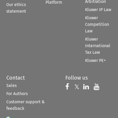
Arbitration
Platform
Our ethics
Kluwer IP Law
statement
Kluwer
Competition
Law
Kluwer
International
Tax Law
Kluwer PE+
Contact
Follow us
Sales
Follow us on 
Follow us on Fac
𝕏
Follow us 
Follow
For Authors
Customer support &
feedback