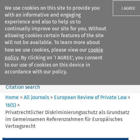
We use cookies on this site to provide you
I AGREE
with an informative and engaging
experience and also to help us to
continually improve our site for you. Without
allowing cookies certain features of the site
will not be available. To learn more about
Search filters
how we use cookies, please view our
cookie
Search content but
policy
. By clicking on ‘I AGREE’, you consent
European Review of Private
to our use of cookies on this device in
Law
accordance with our policy.
Citation search
Home
>
All journals
>
European Review of Private Law
>
16
(
5
)
>
Privatrechtlicher Diskriminierungsschutz als Grundsatz
im Gemeinsamen Referenzrahmen für Europäisches
Vertragsrecht