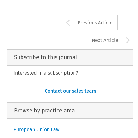
Arrow button us
Previous Article
A
Next Article
Subscribe to this journal
Interested in a subscription?
Contact our sales team
Browse by practice area
European Union Law