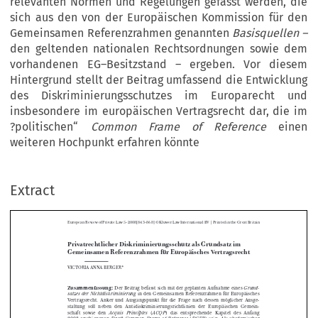
relevanten Normen und Regelungen gefasst werden, die
sich aus den von der Europäischen Kommission für den
Gemeinsamen Referenzrahmen genannten
Basisquellen –
den geltenden nationalen Rechtsordnungen sowie dem
vorhandenen EG–Besitzstand – ergeben. Vor diesem
Hintergrund stellt der Beitrag umfassend die Entwicklung
des Diskriminierungsschutzes im Europarecht und
insbesondere im europäischen Vertragsrecht dar, die im
?politischen“
Common Frame of Reference
einen
weiteren Hochpunkt erfahren könnte
|
European Review of Private Law 5–2008[843–868] © Kluwer Law International BV 
 Printed in the Great Britain
Extract
Privatrechtlicher Diskriminierungsschutz als Grundsatz im 
Gemeinsamen Referenzrahmen für Europäisches Vertragsrecht



VICTORIA ANNA BERGER
*


Zusammenfassung:
  Der  Beitrag  befasst  sich  mit  der  geplanten  Aufnahme  eines  
Grund-
  in  den  Gemeinsamen  Referenzrahmen  für  Europäisches  
satzes  der  Nichtdiskriminierung


Vertragsrecht.  Anker  und  Ausgangspunkt  für  die  Frage  nach  dessen  möglicher  Ausge-
staltung   soll   neben   den   Antidiskriminierungsrichtlinien   der   Europäischen   Gemein-



schaft   sowie   den   
 (
)   das   entsprechende   Kapitel   des   Anfang   
Acquis   Principles
ACQP


2008  erschienenen  
 (
)  sein.  Als  akademischer  
Draft  Common  Frame  of  Reference
DCFR

Entwurf  stellt  der  
  die  maßgebliche  Vorarbeit  auf  dem  Weg  zu  einem  zukünftigen  
DCFR

  „politischen“  Gemeinsamen  Referenzrahmen  dar,  den  die  Europäische  Kommission  bis  




