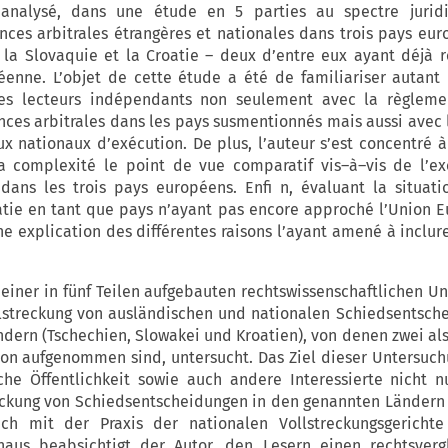
 analysé, dans une étude en 5 parties au spectre juridi
nces arbitrales étrangères et nationales dans trois pays eur
la Slovaquie et la Croatie – deux d’entre eux ayant déjà r
enne. L’objet de cette étude a été de familiariser autant l
les lecteurs indépendants non seulement avec la règleme
nces arbitrales dans les pays susmentionnés mais aussi avec 
ux nationaux d’exécution. De plus, l’auteur s’est concentré 
a complexité le point de vue comparatif vis–à–vis de l’e
 dans les trois pays européens. Enfi n, évaluant la situati
oatie en tant que pays n’ayant pas encore approché l’Union 
ne explication des différentes raisons l’ayant amené à inclure
 einer in fünf Teilen aufgebauten rechtswissenschaftlichen U
llstreckung von ausländischen und nationalen Schiedsentsch
dern (Tschechien, Slowakei und Kroatien), von denen zwei als
on aufgenommen sind, untersucht. Das Ziel dieser Untersuchu
ische Öffentlichkeit sowie auch andere Interessierte nicht 
eckung von Schiedsentscheidungen in den genannten Ländern 
h mit der Praxis der nationalen Vollstreckungsgerichte
naus beabsichtigt der Autor, den Lesern einen rechtsverg