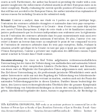
independent  readers  not  only  with  the  legal  regulation  of  enforcement  of  arbitral  awards  

in  the  aforementioned  countries,  but  with  the  real  practice  of  national  enforcement  

courts  as  well.  Furthermore,  the  author  has  focused  on  providing  the  reader  with  a  com-


parative insight into the enforcement of arbitral awards in all three European states in its 

entire complexity. Finally, evaluating the current specifi
  c position of Croatia as a country 

that still has not acceded to the European Union, the author introduced an explanation of 
various reasons for including Croatia in the submitted study. 


Résumé: 
L’auteur  a  analysé,  dans  une  étude  en  5  parties  au  spectre  juridique  large,  

l’exécution  des  sentences  arbitrales  étrangères  et  nationales  dans  trois  pays  européens  -  

la  République  Tchèque,  la  Slovaquie  et  la  Croatie  -  deux  d’entre  eux  ayant  déjà  rejoint  

avec  succès  l’Union  Européenne.  L‘objet  de  cette  étude  a  été  de  familiariser  autant  les  

juristes  professionnels  que  les  lecteurs  indépendants  non  seulement  avec  la  règlementa-

tion  de  l’exécution  des  sentences  arbitrales  dans  les  pays  susmentionnés  mais  aussi  avec  

la  pratique  effective  des  tribunaux  nationaux  d’exécution.  De  plus,  l’auteur  s’est  con-

centré  à  donner  au  lecteur  dans  toute  sa  complexité  le  point  de  vue  comparatif  vis-à-vis  


de  l’exécution  de  sentences  arbitrales  dans  les  trois  pays  européens.  Enfi
  n,  évaluant  la  
situation  actuelle  spécifi
  que  de  la  Croatie  en  tant  que  pays  n’ayant  pas  encore  approché  


l’Union  Européenne,  l’auteur  a  présenté  une  explication  des  différentes  raisons  l‘ayant  

amené à inclure la Croatie dans l’étude soumise.

Zusammenfassung:
   In   einer   in   fünf   Teilen   aufgebauten   rechtswissenschaftlichen   


 Untersuchung hat der Autor die Vollstreckung von ausländischen und nationalen Schied-

sentscheidungen  in  drei  europäischen  Ländern  (Tschechien,  Slowakei  und  Kroatien),  

von  denen  zwei  als  Mitglieder  der  Europäischen  Union  aufgenommen  sind,  untersucht.  

Das  Ziel  dieser  Untersuchung  ist,  die  professionale  juristische  Öffentlichkeit  sowie  auch  

andere  Interessierte  nicht  nur  mit  den  Regelung  der  Vollstreckung  von  Schiedsentsche-
idungen in den genannten Ländern vertraut zu machen, sondern auch mit der Praxis der 

nationalen  Vollstreckungsgerichte  in  diesen  Ländern.  Darüber  hinaus  beabsichtigt  der  

Autor,  den  Lesern  einen  rechtsvergleichenden  Überblick  über  die  gesamte  Komplexität  

der  Vollstreckung  von  Schiedsentscheidungen  in  diesen  drei  europäischen  Ländern  zu  

geben.  Abschließend  begründet  der  Autor,  warum  es  angemessen  ist,  die  Rechtslage  in  


*  JUDr   KATARINA   CHOVANCOVA
PhD  works  as  an  assistant  professor  in  commercial  law  at  the  
, 
Institute  of  Private  Law  at  Faculty  of  Law,  Bratislava  University  of  Law  in  Slovakia.  E-mail:  <kata-
rina.chovancova@uninova.sk>,     <katarina.chovancova@f law.uniba.sk>.     Address:     Institute     of     



  Private  Law,  Faculty  of  Law,  Bratislava  Univer
sity  of  Law,  Tomasikova  20,  821  02  Bratislava,  Slova-

kia.  Telephone number : +421 905 65 55 51.
