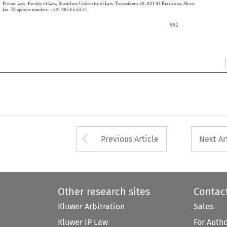


995


Arrow button used 
Previous Article
Next Ar
Other research sites
Contac
Kluwer Arbitration
Sales
Kluwer IP Law
For Auth