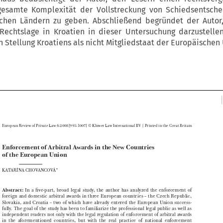
gesamte Komplexität der Vollstreckung von Schiedsentsche
schen Ländern zu geben. Abschließend begründet der Autor
Rechtslage in Kroatien in dieser Untersuchung darzustellen
 Stellung Kroatiens als nicht Mitgliedstaat der Europäischen



|
European Review of Private Law 6-2008[995-1007] © Kluwer Law International BV 
 Printed in the Great Britain


Enforcement of Arbitral Awards in the New Countries 

of the European Union
KATARÍNA CHOVANCOVÁ*





Abstract: 
In  a  fi
  ve-part,  broad  legal  study,  the  author  has  analyzed  the  enforcement  of  

foreign  and  domestic  arbitral  awards  in  three  European  countries  –  the  Czech  Republic,  
Slovakia,  and  Croatia  –  two  of  which  have  already  entered  the  European  Union  success-

fully.  The  goal  of  the  study  has  been  to  familiarize  the  professional  legal  public  as  well  as  
