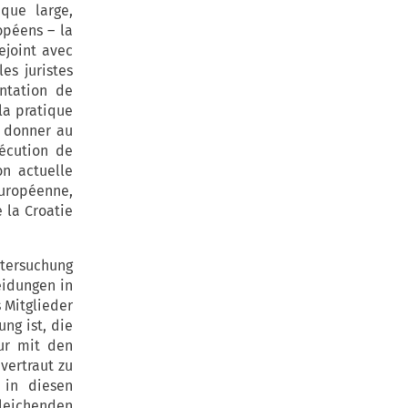
que large,
opéens – la
ejoint avec
es juristes
ntation de
la pratique
à donner au
xécution de
on actuelle
Européenne,
 la Croatie
ntersuchung
eidungen in
 Mitglieder
ng ist, die
nur mit den
vertraut zu
 in diesen
leichenden