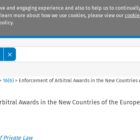
ive and engaging experience and also to help us to continually
 To learn more about how we use cookies, please view our
cookie
policy.
Manuals
Practice areas
>
16
(
6
)
>
Enforcement of Arbitral Awards in the New Countries
rbitral Awards in the New Countries of the Europ
 Private Law