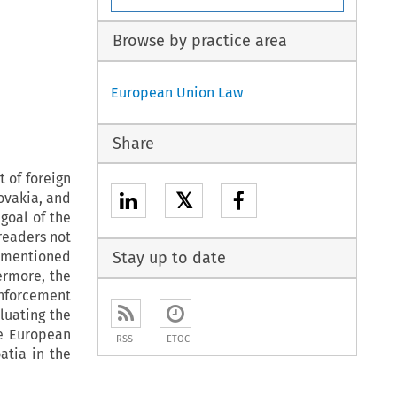
Browse by practice area
European Union Law
Share
 of foreign
𝕏
ovakia, and
goal of the
readers not
ementioned
Stay up to date
ermore, the
enforcement
aluating the
he European
RSS
ETOC
atia in the