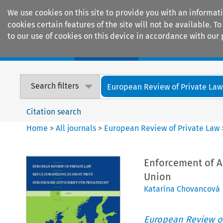
We use cookies on this site to provide you with an informat
cookies certain features of the site will not be available.
to our use of cookies on this device in accordance with our 
Home
Journals
Encyclopaedias
Search filters
European Review of Private Law
Citation search
Home
>
All journals
>
European Review of Private Law
Enforcement of A
Union
Katarína Chovancová
European Review of