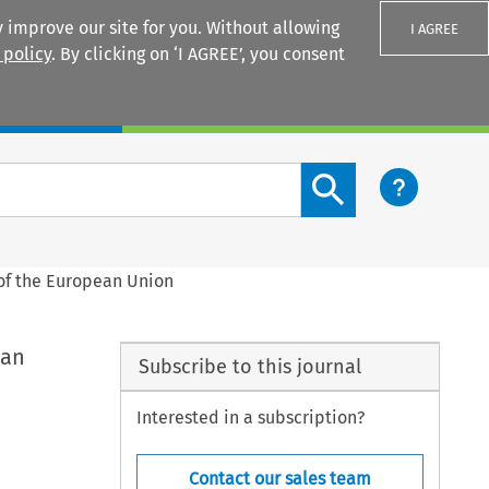
 improve our site for you. Without allowing
I AGREE
 policy
. By clicking on ‘I AGREE’, you consent
Login
Search content button
 of the European Union
ean
Subscribe to this journal
Interested in a subscription?
Contact our sales team