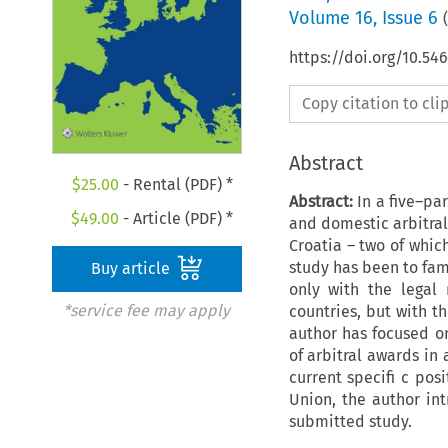
Volume
16
,
Issue 6
(
https://doi.org/10.54
Copy citation to cl
Abstract
$
25.00
- Rental (PDF) *
Abstract:
In a five–pa
$
49.00
- Article (PDF) *
and domestic arbitral
Croatia – two of whic
study has been to fam
Buy article
only with the legal
*service fee may apply
countries, but with t
author has focused o
of arbitral awards in 
current specifi c pos
Union, the author int
submitted study.