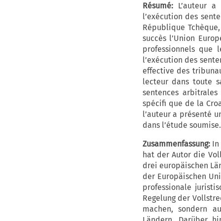
Résumé:
L’auteur a
l’exécution des sente
République Tchèque, 
succès l’Union Europé
professionnels que 
l’exécution des sente
effective des tribuna
lecteur dans toute s
sentences arbitrales
spécifi que de la Cr
l’auteur a présenté u
dans l’étude soumise.
Zusammenfassung:
In
hat der Autor die Vo
drei europäischen Län
der Europäischen Uni
professionale jurist
Regelung der Vollstr
machen, sondern auc
Ländern. Darüber hi