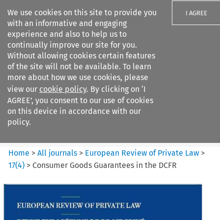
We use cookies on this site to provide you
I AGREE
with an informative and engaging
experience and also to help us to
continually improve our site for you.
Without allowing cookies certain features
of the site will not be available. To learn
Search filters
more about how we use cookies, please
Search content but
view our
cookie policy
. By clicking on ‘I
European Review of Private
AGREE’, you consent to our use of cookies
Law
on this device in accordance with our
policy.
Citation search
Home
>
All journals
>
European Review of Private Law
>
17
(
4
)
>
Consumer Goods Guarantees in the DCFR