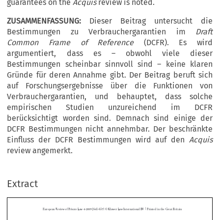
guarantees on the
Acquis
review is noted.
ZUSAMMENFASSUNG:
Dieser Beitrag untersucht die
Bestimmungen zu Verbrauchergarantien im
Draft
Common Frame of Reference
(DCFR). Es wird
argumentiert, dass es – obwohl viele dieser
Bestimmungen scheinbar sinnvoll sind – keine klaren
Gründe für deren Annahme gibt. Der Beitrag beruft sich
auf Forschungsergebnisse über die Funktionen von
Verbrauchergarantien, und behauptet, dass solche
empirischen Studien unzureichend im DCFR
berücksichtigt worden sind. Demnach sind einige der
DCFR Bestimmungen nicht annehmbar. Der beschränkte
Einfluss der DCFR Bestimmungen wird auf den
Acquis
review angemerkt.
Extract
|
European  Review  of  Private  Law  4-2009[641-657]  ©  Kluwer  Law  International  BV  
  Printed  in  the  Great  Britain
Consumer Goods Guarantees in the DCFR



CHRISTIAN TWIGG-FLESNER*