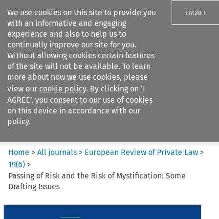
We use cookies on this site to provide you
I AGREE
with an informative and engaging
experience and also to help us to
continually improve our site for you.
Without allowing cookies certain features
of the site will not be available. To learn
Search filters
more about how we use cookies, please
Search content but
view our
cookie policy
. By clicking on ‘I
European Review of Private
AGREE’, you consent to our use of cookies
Law
on this device in accordance with our
policy.
Citation search
Home
>
All journals
>
European Review of Private Law
>
19
(
6
)
>
Passing of Risk and the Risk of Mystification: Some
Drafting Issues