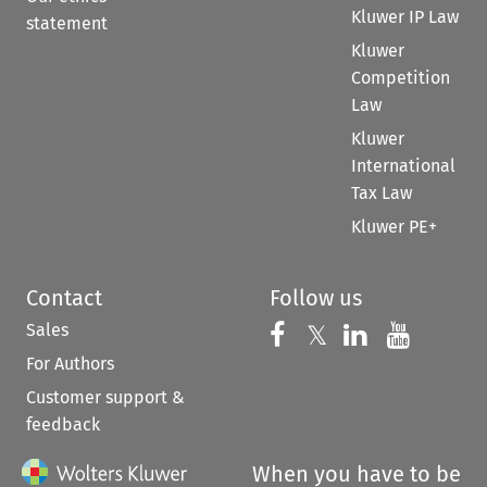
Kluwer IP Law
statement
Kluwer
Competition
Law
Kluwer
International
Tax Law
Kluwer PE+
Contact
Follow us
Sales
Follow us on 
Follow us on Fac
𝕏
Follow us 
Follow
For Authors
Customer support &
feedback
When you have to be