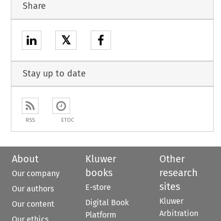
Share
𝕏
Stay up to date
RSS
ETOC
About
Kluwer
Other
books
research
Our company
sites
E-store
Our authors
Kluwer
Digital Book
Our content
Arbitration
Platform
Our ethics