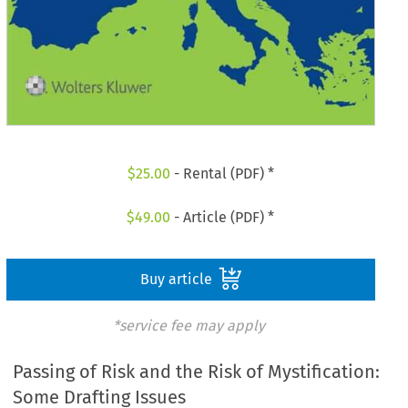
$
25.00
- Rental (PDF) *
$
49.00
- Article (PDF) *
Buy article
*service fee may apply
Passing of Risk and the Risk of Mystification:
Some Drafting Issues