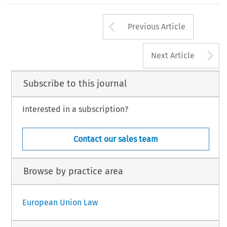
Arrow button us
Previous Article
A
Next Article
Subscribe to this journal
Interested in a subscription?
Contact our sales team
Browse by practice area
European Union Law