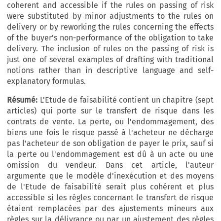
coherent and accessible if the rules on passing of risk
were substituted by minor adjustments to the rules on
delivery or by reworking the rules concerning the effects
of the buyer's non-performance of the obligation to take
delivery. The inclusion of rules on the passing of risk is
just one of several examples of drafting with traditional
notions rather than in descriptive language and self-
explanatory formulas.
Résumé:
L'Etude de faisabilité contient un chapitre (sept
articles) qui porte sur le transfert de risque dans les
contrats de vente. La perte, ou l'endommagement, des
biens une fois le risque passé à l'acheteur ne décharge
pas l'acheteur de son obligation de payer le prix, sauf si
la perte ou l'endommagement est dû à un acte ou une
omission du vendeur. Dans cet article, l'auteur
argumente que le modèle d'inexécution et des moyens
de l'Etude de faisabilité serait plus cohérent et plus
accessible si les règles concernant le transfert de risque
étaient remplacées par des ajustements mineurs aux
règles sur la délivrance ou par un ajustement des règles