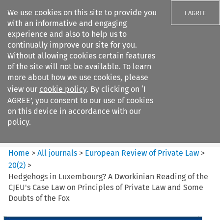
We use cookies on this site to provide you
I AGREE
with an informative and engaging
experience and also to help us to
continually improve our site for you.
Without allowing cookies certain features
of the site will not be available. To learn
Search filters
more about how we use cookies, please
Search content but
view our
cookie policy
. By clicking on ‘I
European Review of Private
AGREE’, you consent to our use of cookies
Law
on this device in accordance with our
policy.
Citation search
Home
>
All journals
>
European Review of Private Law
>
20
(
2
)
>
Hedgehogs in Luxembourg? A Dworkinian Reading of the
CJEU's Case Law on Principles of Private Law and Some
Doubts of the Fox