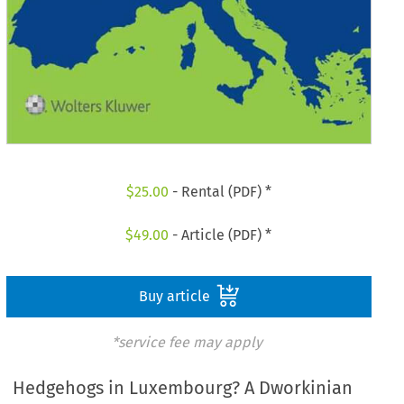
$
25.00
- Rental (PDF) *
$
49.00
- Article (PDF) *
Buy article
*service fee may apply
Hedgehogs in Luxembourg? A Dworkinian