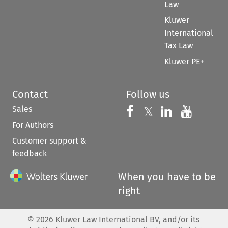
Law
Kluwer
International
Tax Law
Kluwer PE+
Contact
Follow us
Sales
Follow us on 
Follow us on Fac
𝕏
Follow us 
Follow
For Authors
Customer support &
feedback
When you have to be
right
©
2026
Kluwer Law International BV, and/or its