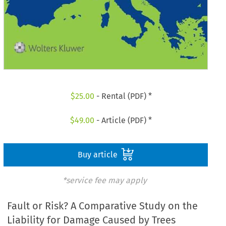
$
25.00
- Rental (PDF) *
$
49.00
- Article (PDF) *
Buy article
*service fee may apply
Fault or Risk? A Comparative Study on the
Liability for Damage Caused by Trees