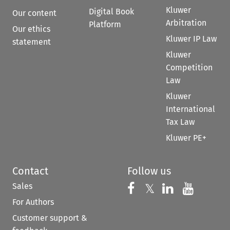
Kluwer
Digital Book
Our content
Arbitration
Platform
Our ethics
Kluwer IP Law
statement
Kluwer
Competition
Law
Kluwer
International
Tax Law
Kluwer PE+
Contact
Follow us
Sales
Follow us on 
Follow us on Fac
𝕏
Follow us 
Follow
For Authors
Customer support &