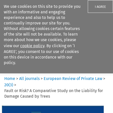
We use cookies on this site to provide you
I AGREE
with an informative and engaging
experience and also to help us to
continually improve our site for you.
Without allowing cookies certain features
of the site will not be available. To learn
Search filters
more about how we use cookies, please
Search content but
view our
cookie policy
. By clicking on ‘I
European Review of Private
AGREE’, you consent to our use of cookies
Law
on this device in accordance with our
policy.
Citation search
Home
>
All journals
>
European Review of Private Law
>
20
(
3
)
>
Fault or Risk? A Comparative Study on the Liability for
Damage Caused by Trees