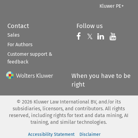
Kluwer PE+
Contact
Follow us
Sales
Follow us on 
Follow us on Fac
𝕏
Follow us 
Follow
For Authors
Customer support &
feedback
When you have to be
right
©
2026
Kluwer Law International BV, and/or its
subsidiaries, licensors, and contributors. All rights
reserved, including rights for text and data mining, AI
training, and similar technologies.
Accessibility Statement
Disclaimer