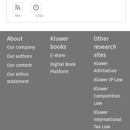
RSS
ETOC
About
Kluwer
Other
books
research
Our company
sites
E-store
Our authors
Kluwer
Digital Book
Our content
Arbitration
Platform
Our ethics
Kluwer IP Law
statement
Kluwer
Competition
Law
Kluwer
International
Tax Law