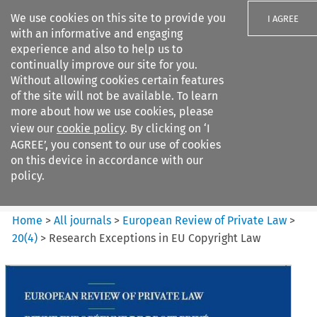
We use cookies on this site to provide you
I AGREE
with an informative and engaging
experience and also to help us to
continually improve our site for you.
Without allowing cookies certain features
of the site will not be available. To learn
Search filters
more about how we use cookies, please
Search content but
view our
cookie policy
. By clicking on ‘I
European Review of Private
AGREE’, you consent to our use of cookies
Law
on this device in accordance with our
policy.
Citation search
Home
>
All journals
>
European Review of Private Law
>
20
(
4
)
>
Research Exceptions in EU Copyright Law