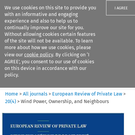
We use cookies on this site to provide you
I AGREE
with an informative and engaging
experience and also to help us to
continually improve our site for you.
Without allowing cookies certain features
of the site will not be available. To learn
Search filters
more about how we use cookies, please
Search content but
view our
cookie policy
. By clicking on ‘I
European Review of Private
AGREE’, you consent to our use of cookies
Law
on this device in accordance with our
policy.
Citation search
Home
>
All journals
>
European Review of Private Law
>
20
(
4
)
>
Wind Power, Ownership, and Neighbours