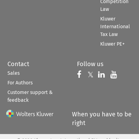
Competition
Law
Kluwer
International
Tax Law
Kluwer PE+
Contact
Follow us
Sales
Follow us on 
Follow us on Fac
𝕏
Follow us 
Follow
For Authors
Customer support &
feedback
When you have to be
right