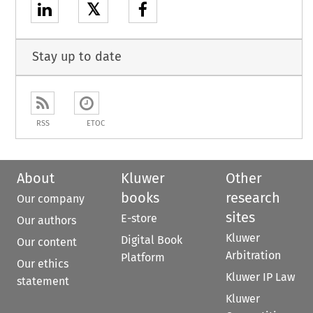
𝕏
Stay up to date
RSS
ETOC
About
Kluwer
Other
books
research
Our company
sites
E-store
Our authors
Kluwer
Digital Book
Our content
Arbitration
Platform
Our ethics
Kluwer IP Law
statement
Kluwer