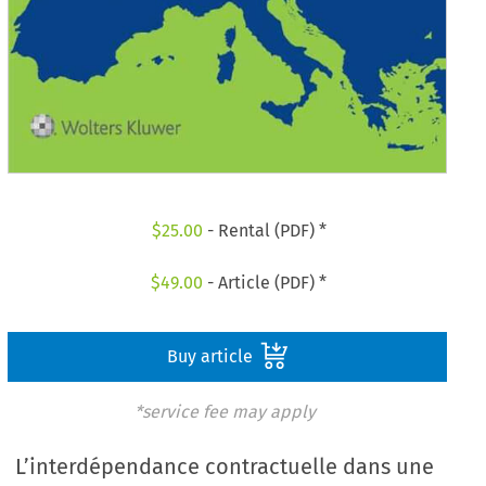
$
25.00
- Rental (PDF) *
$
49.00
- Article (PDF) *
Buy article
*service fee may apply
L’interdépendance contractuelle dans une