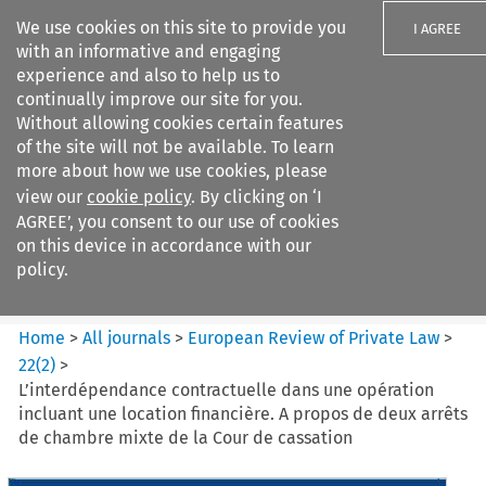
We use cookies on this site to provide you
I AGREE
with an informative and engaging
experience and also to help us to
continually improve our site for you.
Without allowing cookies certain features
of the site will not be available. To learn
Search filters
more about how we use cookies, please
Search content but
view our
cookie policy
. By clicking on ‘I
European Review of Private
AGREE’, you consent to our use of cookies
Law
on this device in accordance with our
policy.
Citation search
Home
>
All journals
>
European Review of Private Law
>
22
(
2
)
>
L’interdépendance contractuelle dans une opération
incluant une location financière. A propos de deux arrêts
de chambre mixte de la Cour de cassation