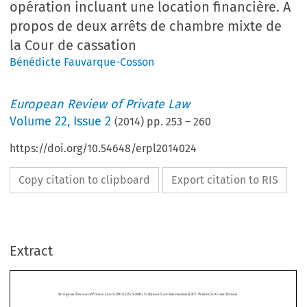
opération incluant une location financière. A
propos de deux arrêts de chambre mixte de
la Cour de cassation
Bénédicte Fauvarque-Cosson
European Review of Private Law
Volume
22
,
Issue 2
(
2014
) pp.
253
–
260
https://doi.org/10.54648/erpl2014024
Copy citation to clipboard
Export citation to RIS
Extract
European Review of Private Law 2-2014 [253–260] © Kluwer Law International BV. Printed in Great Britain.
French Case Note
L’interdépendance contractuelle dans une opération incluant une

location financière. A propos de deux arrêts de chambre mixte de la