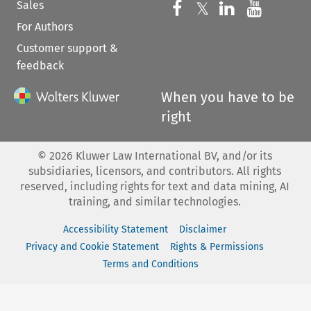
Sales
Follow us on 
Follow us on Fac
𝕏
Follow us 
Follow
For Authors
Customer support &
feedback
When you have to be
right
©
2026
Kluwer Law International BV, and/or its
subsidiaries, licensors, and contributors. All rights
reserved, including rights for text and data mining, AI
training, and similar technologies.
Accessibility Statement
Disclaimer
Privacy and Cookie Statement
Rights & Permissions
Terms and Conditions