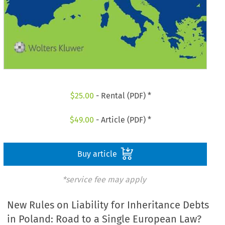
$
25.00
- Rental (PDF) *
$
49.00
- Article (PDF) *
Buy article
*service fee may apply
New Rules on Liability for Inheritance Debts
in Poland: Road to a Single European Law?