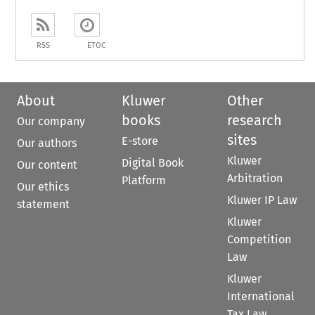
RSS
ETOC
About
Kluwer
Other
books
research
Our company
sites
E-store
Our authors
Kluwer
Digital Book
Our content
Arbitration
Platform
Our ethics
Kluwer IP Law
statement
Kluwer
Competition
Law
Kluwer
International
Tax Law