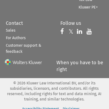
Kluwer PE+
Contact
Follow us
Sales
Follow us on 
Follow us on Fac
𝕏
Follow us 
Follow
For Authors
Customer support &
feedback
When you have to be
right
©
2026
Kluwer Law International BV, and/or its
subsidiaries, licensors, and contributors. All rights
reserved, including rights for text and data mining, AI
training, and similar technologies.
Accessibility Statement
Disclaimer