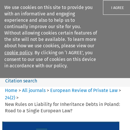
We use cookies on this site to provide you
I AGREE
with an informative and engaging
experience and also to help us to
continually improve our site for you.
Without allowing cookies certain features of
the site will not be available. To learn more
Search filters
about how we use cookies, please view our
Search content but
cookie policy
. By clicking on ‘I AGREE’, you
European Review of Private
consent to our use of cookies on this device
Law
in accordance with our policy.
Citation search
Home
>
All journals
>
European Review of Private Law
>
24
(
2
)
>
New Rules on Liability for Inheritance Debts in Poland:
Road to a Single European Law?