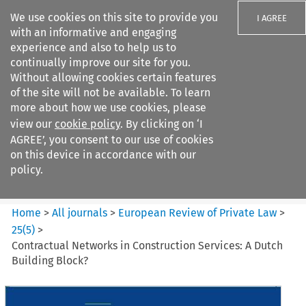
We use cookies on this site to provide you
I AGREE
with an informative and engaging
experience and also to help us to
continually improve our site for you.
Without allowing cookies certain features
of the site will not be available. To learn
Search filters
more about how we use cookies, please
Search content but
view our
cookie policy
. By clicking on ‘I
European Review of Private
AGREE’, you consent to our use of cookies
Law
on this device in accordance with our
policy.
Citation search
Home
>
All journals
>
European Review of Private Law
>
25
(
5
)
>
Contractual Networks in Construction Services: A Dutch
Building Block?