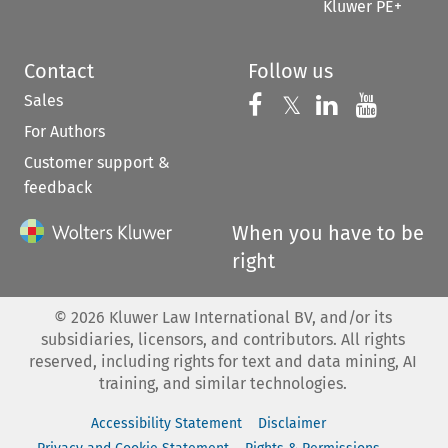
Kluwer PE+
Contact
Follow us
Sales
Follow us on 
Follow us on Fac
𝕏
Follow us 
Follow
For Authors
Customer support &
feedback
When you have to be
right
©
2026
Kluwer Law International BV, and/or its
subsidiaries, licensors, and contributors. All rights
reserved, including rights for text and data mining, AI
training, and similar technologies.
Accessibility Statement
Disclaimer