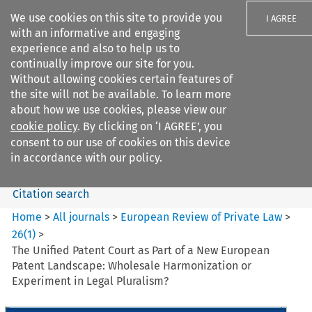
We use cookies on this site to provide you
I AGREE
with an informative and engaging
experience and also to help us to
continually improve our site for you.
Without allowing cookies certain features of
the site will not be available. To learn more
Search filters
about how we use cookies, please view our
Search content but
cookie policy
. By clicking on ‘I AGREE’, you
European Review of Private
consent to our use of cookies on this device
Law
in accordance with our policy.
Citation search
Home
>
All journals
>
European Review of Private Law
>
26
(
1
)
>
The Unified Patent Court as Part of a New European
Patent Landscape: Wholesale Harmonization or
Experiment in Legal Pluralism?