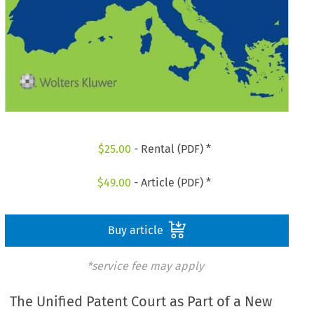
$
25.00
- Rental (PDF) *
$
49.00
- Article (PDF) *
Buy article
*service fee may apply
The Unified Patent Court as Part of a New