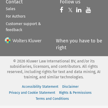
Contact
Follow us
Sales
Follow us on 
Follow us on Fac
𝕏
Follow us 
Follow
For Authors
Customer support &
feedback
When you have to be
right
©
2026
Kluwer Law International BV, and/or its
subsidiaries, licensors, and contributors. All rights
reserved, including rights for text and data mining, AI
training, and similar technologies.
Accessibility Statement
Disclaimer
Privacy and Cookie Statement
Rights & Permissions
Terms and Conditions