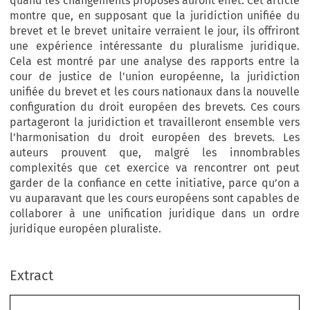
quand les changements proposés auront effet. Cet article
montre que, en supposant que la juridiction unifiée du
brevet et le brevet unitaire verraient le jour, ils offriront
une expérience intéressante du pluralisme juridique.
Cela est montré par une analyse des rapports entre la
cour de justice de l’union européenne, la juridiction
unifiée du brevet et les cours nationaux dans la nouvelle
configuration du droit européen des brevets. Ces cours
partageront la juridiction et travailleront ensemble vers
l’harmonisation du droit européen des brevets. Les
auteurs prouvent que, malgré les innombrables
complexités que cet exercice va rencontrer ont peut
garder de la confiance en cette initiative, parce qu’on a
vu auparavant que les cours européens sont capables de
collaborer à une unification juridique dans un ordre
juridique européen pluraliste.
–
Extract
European Review of Private Law 1-2018 [97
118] © 2018 Kluwer Law International BV, The Netherlands.
The Unified Patent Court as Part of a New European Patent
Landscape: Wholesale Harmonization or Experiment in