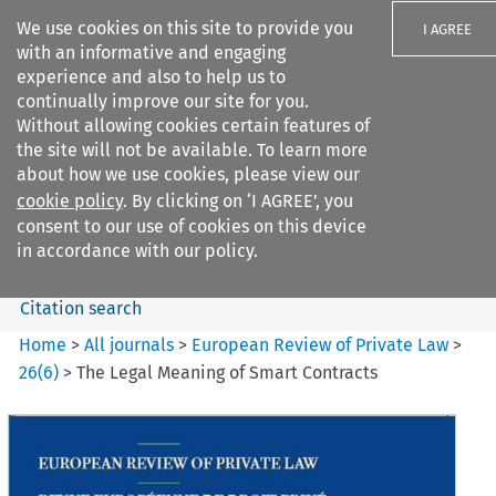
We use cookies on this site to provide you
I AGREE
with an informative and engaging
experience and also to help us to
continually improve our site for you.
Without allowing cookies certain features of
the site will not be available. To learn more
Search filters
about how we use cookies, please view our
Search content but
cookie policy
. By clicking on ‘I AGREE’, you
European Review of Private
consent to our use of cookies on this device
Law
in accordance with our policy.
Citation search
Home
>
All journals
>
European Review of Private Law
>
26
(
6
)
>
The Legal Meaning of Smart Contracts