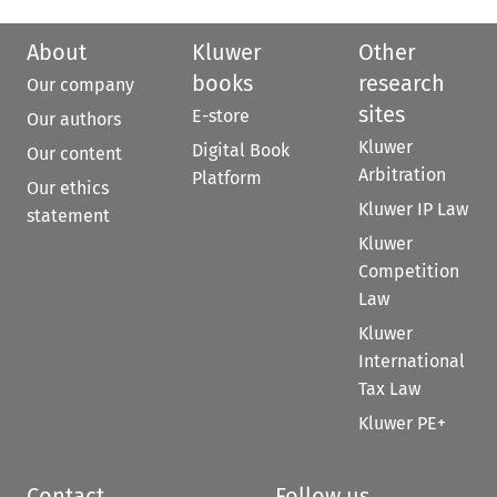
About
Kluwer
Other
books
research
Our company
sites
E-store
Our authors
Kluwer
Digital Book
Our content
Arbitration
Platform
Our ethics
Kluwer IP Law
statement
Kluwer
Competition
Law
Kluwer
International
Tax Law
Kluwer PE+
Contact
Follow us