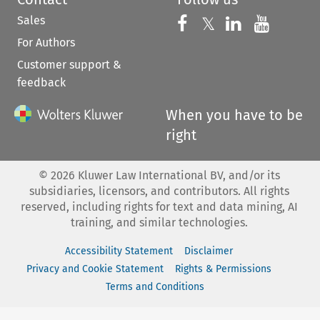
Sales
Follow us on 
Follow us on Fac
𝕏
Follow us 
Follow
For Authors
Customer support &
feedback
When you have to be
right
©
2026
Kluwer Law International BV, and/or its
subsidiaries, licensors, and contributors. All rights
reserved, including rights for text and data mining, AI
training, and similar technologies.
Accessibility Statement
Disclaimer
Privacy and Cookie Statement
Rights & Permissions
Terms and Conditions