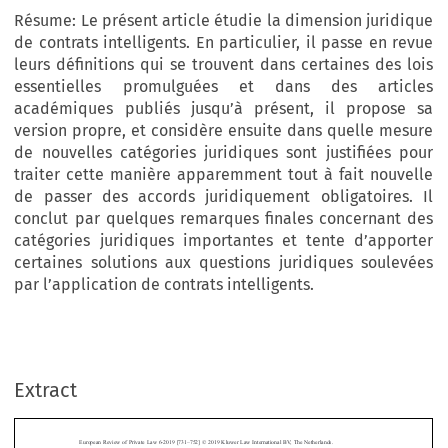
Résume: Le présent article étudie la dimension juridique
de contrats intelligents. En particulier, il passe en revue
leurs définitions qui se trouvent dans certaines des lois
essentielles promulguées et dans des articles
académiques publiés jusqu’à présent, il propose sa
version propre, et considère ensuite dans quelle mesure
de nouvelles catégories juridiques sont justifiées pour
traiter cette manière apparemment tout à fait nouvelle
de passer des accords juridiquement obligatoires. Il
conclut par quelques remarques finales concernant des
catégories juridiques importantes et tente d’apporter
certaines solutions aux questions juridiques soulevées
par l’application de contrats intelligents.
–
Extract
European Review of Private Law 6-2019 [731
752] © 2019 Kluwer Law International BV, The Netherlands.
The Legal Meaning of Smart Contracts



*