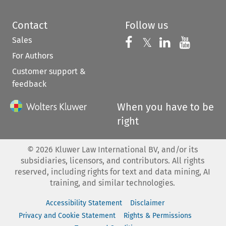
Contact
Follow us
Sales
Follow us on 
Follow us on Fac
𝕏
Follow us 
Follow
For Authors
Customer support &
feedback
When you have to be
right
©
2026
Kluwer Law International BV, and/or its
subsidiaries, licensors, and contributors. All rights
reserved, including rights for text and data mining, AI
training, and similar technologies.
Accessibility Statement
Disclaimer
Privacy and Cookie Statement
Rights & Permissions