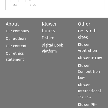
RSS
ETOC
About
Kluwer
Other
books
research
Our company
sites
E-store
Our authors
Kluwer
Digital Book
Our content
Arbitration
Platform
Our ethics
Kluwer IP Law
statement
Kluwer
Competition
Law
Kluwer
International
Tax Law
Kluwer PE+