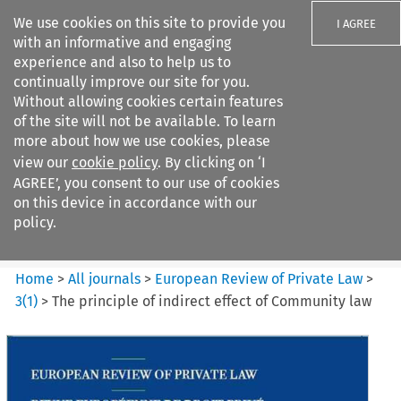
We use cookies on this site to provide you
I AGREE
with an informative and engaging
experience and also to help us to
continually improve our site for you.
Without allowing cookies certain features
of the site will not be available. To learn
Search filters
more about how we use cookies, please
Search content but
view our
cookie policy
. By clicking on ‘I
European Review of Private
AGREE’, you consent to our use of cookies
Law
on this device in accordance with our
policy.
Citation search
Home
>
All journals
>
European Review of Private Law
>
3
(
1
)
>
The principle of indirect effect of Community law