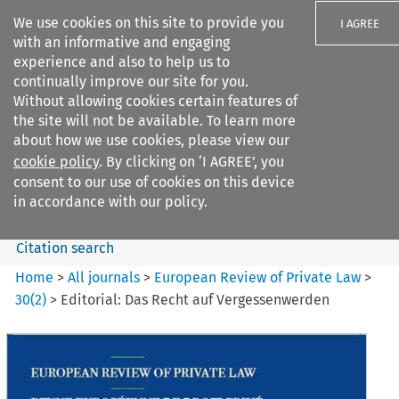
We use cookies on this site to provide you
I AGREE
with an informative and engaging
experience and also to help us to
continually improve our site for you.
Without allowing cookies certain features of
the site will not be available. To learn more
Search filters
about how we use cookies, please view our
Search content but
cookie policy
. By clicking on ‘I AGREE’, you
European Review of Private
consent to our use of cookies on this device
Law
in accordance with our policy.
Citation search
Home
>
All journals
>
European Review of Private Law
>
30
(
2
)
>
Editorial: Das Recht auf Vergessenwerden