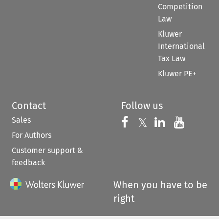
Competition
Law
Kluwer
International
Tax Law
Kluwer PE+
Contact
Follow us
Sales
Follow us on 
Follow us on Fac
𝕏
Follow us 
Follow
For Authors
Customer support &
feedback
When you have to be
right