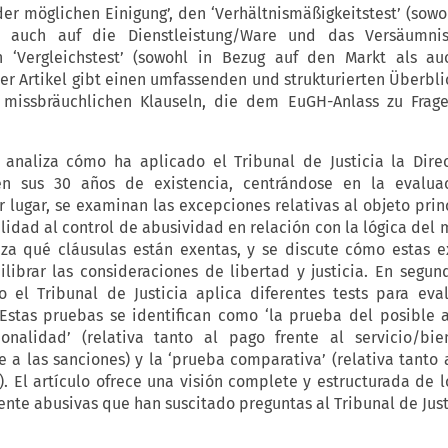
der möglichen Einigung’, den ‘Verhältnismäßigkeitstest’ (sowo
s auch auf die Dienstleistung/Ware und das Versäumni
 ‘Vergleichstest’ (sowohl in Bezug auf den Markt als au
Der Artikel gibt einen umfassenden und strukturierten Überbli
l missbräuchlichen Klauseln, die dem EuGH-Anlass zu Frag
 analiza cómo ha aplicado el Tribunal de Justicia la Dire
en sus 30 años de existencia, centrándose en la evalua
 lugar, se examinan las excepciones relativas al objeto princ
idad al control de abusividad en relación con la lógica del
liza qué cláusulas están exentas, y se discute cómo estas 
librar las consideraciones de libertad y justicia. En segund
o el Tribunal de Justicia aplica diferentes tests para eva
 Estas pruebas se identifican como ‘la prueba del posible a
onalidad’ (relativa tanto al pago frente al servicio/bi
 a las sanciones) y la ‘prueba comparativa’ (relativa tanto
). El artículo ofrece una visión complete y estructurada de l
nte abusivas que han suscitado preguntas al Tribunal de Just