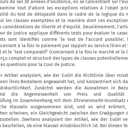
ours de ses 30 années d’existence, en se concentrant sur l’év
examine tout d’abord les exceptions relatives à l’objet pri
alité du test de déloyauté dans le cadre de la logique du
ainsi les clauses exemptées et la manière dont ces exceptio
es considérations de liberté et d’équité. Deuxièmement, l’arti
ur de justice applique différents tests pour évaluer le carac
sts sont identifiés comme ‘le test de l’accord possible’, 
ncernant à la fois le paiement par rapport au service/bien et 
 et le ‘test comparatif’ (concernant à la fois le marché et la l
erçu complet et structuré des types de clauses potentielleme
es questions pour la Cour de justice.
 Artikel analysiert, wie der EuGH die Richtlinie über miss
hren ihres Bestehens angewandt hat, und konzentriert sich da
sbräuchlichkeit. Zunächst werden die Ausnahmen in Bez
 und die Angemessenheit von Preis und Qualitä
rüfung im Zusammenhang mit dem Zitronenmarkt-Grundsatz e
lche Klauseln ausgenommen sind, und es wird erörtert,
en scheinen, ein Gleichgewicht zwischen den Erwägungen d
zustellen. Zweitens analysiert der Artikel, wie der EuGH v
 beurteilen, ob eine Klausel missbräuchlich ist. Bei diesen Te