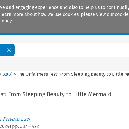
ive and engaging experience and also to help us to continually
 To learn more about how we use cookies, please view our
cookie
policy.
Manuals
Practice areas
>
32
(
3
)
>
The Unfairness Test: From Sleeping Beauty to Little 
st: From Sleeping Beauty to Little Mermaid
 Private Law
2024
) pp.
387
–
422