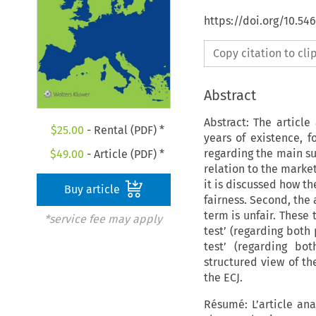
https://doi.org/10.54
Copy citation to cl
Abstract
Abstract: The article
$
25.00
- Rental (PDF) *
years of existence, f
regarding the main su
$
49.00
- Article (PDF) *
relation to the marke
it is discussed how t
Buy article
fairness. Second, the 
term is unfair. These 
*service fee may apply
test’ (regarding both
test’ (regarding bo
structured view of th
the ECJ.
Résumé: L’article ana