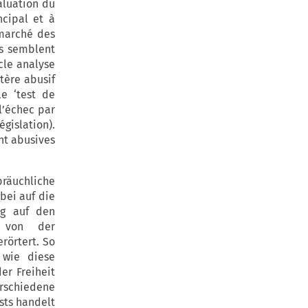
aluation du
ncipal et à
 marché des
ns semblent
cle analyse
tère abusif
le ‘test de
l’échec par
égislation).
nt abusives
bräuchliche
bei auf die
ug auf den
t von der
rörtert. So
 wie diese
er Freiheit
erschiedene
sts handelt