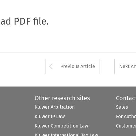
oad PDF file.
Arrow button used 
Previous Article
Next Ar
Other research sites
Contac
Kluwer Arbitration
Sales
Kluwer IP Law
For Auth
Kluwer Competition Law
Customer
Kluwer International Tax Law