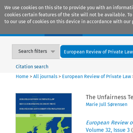
We use cookies on this site to provide you with an informat
cookies certain features of the site will not be available.
to our use of cookies on this device in accordance with our 
Home
Journals
Encyclopaedias
Search filters
European Review of Private Law
Citation search
Home
>
All journals
>
European Review of Private Law
The Unfairness Te
Marie Jull Sørensen
European Review of
Volume
32
,
Issue 3
(