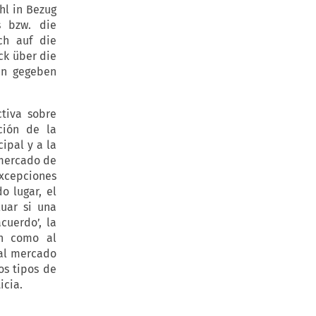
hl in Bezug
s bzw. die
ch auf die
ck über die
en gegeben
ctiva sobre
ción de la
ipal y a la
 mercado de
excepciones
o lugar, el
luar si una
cuerdo’, la
en como al
 al mercado
os tipos de
icia.