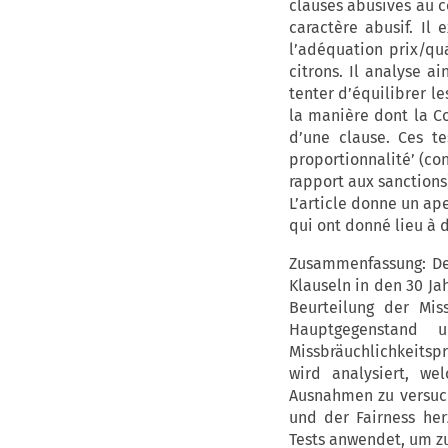
clauses abusives au c
caractère abusif. Il 
l’adéquation prix/qu
citrons. Il analyse 
tenter d’équilibrer l
la manière dont la Co
d’une clause. Ces te
proportionnalité’ (co
rapport aux sanctions)
L’article donne un ap
qui ont donné lieu à d
Zusammenfassung: Der
Klauseln in den 30 Ja
Beurteilung der Mis
Hauptgegenstand
Missbräuchlichkeitsp
wird analysiert, we
Ausnahmen zu versuch
und der Fairness her
Tests anwendet, um zu