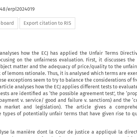
648/erpl2024019
ipboard
Export citation to RIS
 analyses how the ECJ has applied the Unfair Terms Directiv
ocusing on the unfairness evaluation. First, it discusses the
bject matter and the adequacy of price/quality to the unfairn
t of lemons rationale. Thus, it is analysed which terms are ex
hese exceptions seem to try to balance the considerations of 
article analyses how the ECJ applies different tests to evalua
tests are identified as ‘the possible agreement test’, the ‘pro
 payment v. service/ good and failure v. sanctions) and the ‘
th market and legislation). The article gives a compreh
e types of potentially unfair terms that have given rise to qu
lyse la manière dont la Cour de justice a appliqué la direct