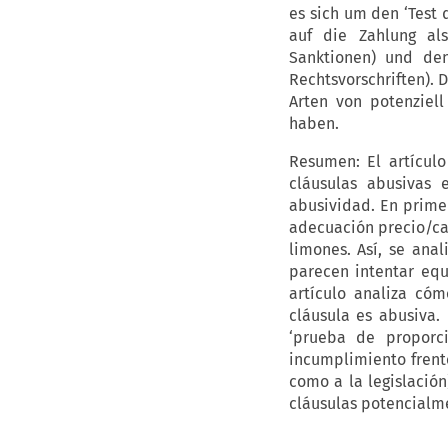
es sich um den ‘Test 
auf die Zahlung al
Sanktionen) und den
Rechtsvorschriften). 
Arten von potenziel
haben.
Resumen: El artículo
cláusulas abusivas 
abusividad. En primer
adecuación precio/cal
limones. Así, se ana
parecen intentar equi
artículo analiza cóm
cláusula es abusiva.
‘prueba de proporci
incumplimiento frente
como a la legislación
cláusulas potencialme