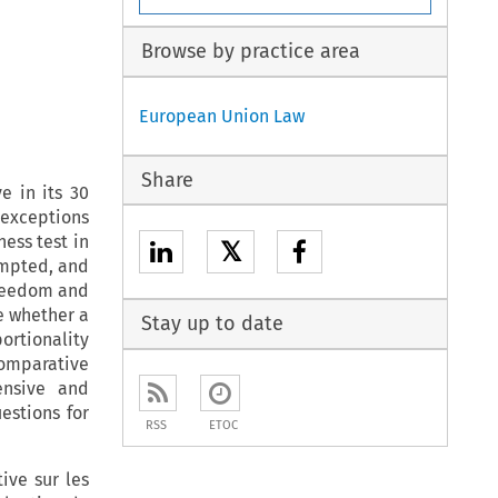
Browse by practice area
European Union Law
Share
e in its 30
 exceptions
ess test in
𝕏
empted, and
freedom and
te whether a
Stay up to date
portionality
comparative
ensive and
estions for
RSS
ETOC
ive sur les