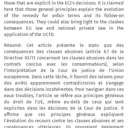
those that are explicit in the ECJ’s decisions. It is claimed
here that those general principles explain the evolution
of the remedy for unfair terms and its follow-on
consequences. They could also bring light to the clashes
between EU law and national private law in the
application of the UCTD.
Résumé: Cet article présente le statu quo des
conséquences des clauses abusives (article 6.1 de la
Directive 93/13 concernant les clauses abusives dans les
contrats conclus avec les consommateurs), selon
l’interprétation de la Cour de justice de l’Union
européenne. Dans cette tâche, il fournit des raisons pour
des arrêts apparemment contradictoires et s’engage
dans des décisions incohérentes. Pour naviguer dans ces
eaux troubles, l’article se réfère aux principes généraux
du droit de l’UE, même au-delà de ceux qui sont
explicites dans les décisions de la Cour de justice. Il
affirme que ces principes généraux expliquent
l’évolution du recours contre les clauses abusives et ses
conséquences ultérieures. Ils pourraient également