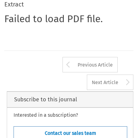
Extract
Failed to load PDF file.
Arrow button us
Previous Article
A
Next Article
Subscribe to this journal
Interested in a subscription?
Contact our sales team