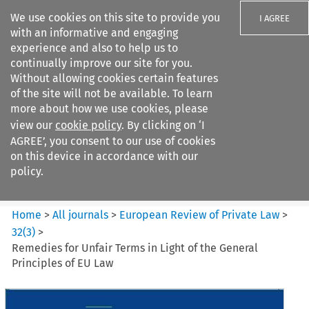
We use cookies on this site to provide you
I AGREE
with an informative and engaging
experience and also to help us to
continually improve our site for you.
Without allowing cookies certain features
of the site will not be available. To learn
Search filters
more about how we use cookies, please
Search content but
view our
cookie policy
. By clicking on ‘I
European Review of Private
AGREE’, you consent to our use of cookies
Law
on this device in accordance with our
policy.
Citation search
Home
>
All journals
>
European Review of Private Law
>
32
(
3
)
>
Remedies for Unfair Terms in Light of the General
Principles of EU Law