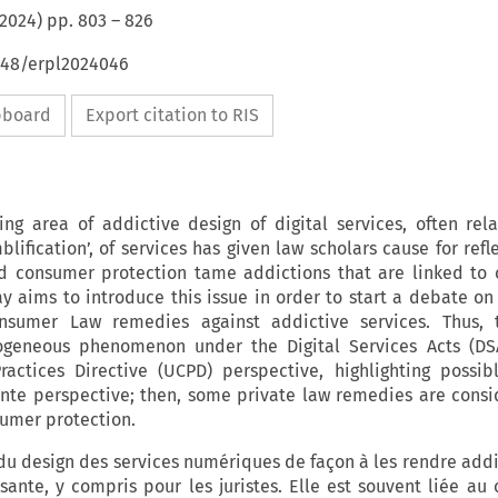
2024
) pp.
803
–
826
4648/erpl2024046
ipboard
Export citation to RIS
ing area of addictive design of digital services, often rel
mblification’, of services has given law scholars cause for ref
d consumer protection tame addictions that are linked to 
 aims to introduce this issue in order to start a debate on 
sumer Law remedies against addictive services. Thus, 
rogeneous phenomenon under the Digital Services Acts (DS
actices Directive (UCPD) perspective, highlighting possib
ante perspective; then, some private law remedies are consi
umer protection.
u design des services numériques de façon à les rendre addi
ante, y compris pour les juristes. Elle est souvent liée au