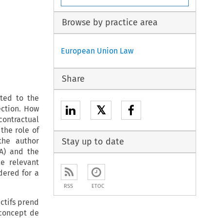
Browse by practice area
European Union Law
Share
ated to the
𝕏
lection. How
contractual
the role of
the author
Stay up to date
A) and the
le relevant
dered for a
RSS
ETOC
ctifs prend
 concept de