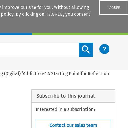
 improve our site for you. Without allowing
I AGREE
 policy
. By clicking on ‘I AGREE’, you consent
Login
Search content button
Digital) ‘Addictions’ A Starting Point for Reflection
Subscribe to this journal
Interested in a subscription?
Contact our sales team