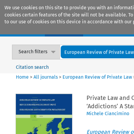
We use cookies on this site to provide you with an informat
cookies certain features of the site will not be available.
to our use of cookies on this device in accordance with our 
Home
Journals
Encyclopaedias
Search filters
European Review of Private Law
Citation search
Home
>
All journals
>
European Review of Private Law
Private Law and C
‘Addictions’ A Sta
Michele Ciancimino
European Review of