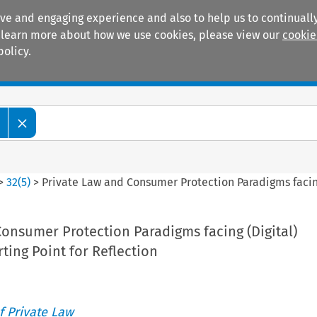
ive and engaging experience and also to help us to continually
 To learn more about how we use cookies, please view our
cookie
policy.
Manuals
Practice areas
>
32
(
5
)
>
Private Law and Consumer Protection Paradigms facing (
onsumer Protection Paradigms facing (Digital)
rting Point for Reflection
 Private Law