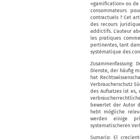
«gamification» ou de 
consommateurs pourr
contractuels ? Cet ar
des recours juridiqu
addictifs. L’auteur 
les pratiques commer
pertinentes, tant dan
systématique des cons
Zusammenfassung: De
Dienste, der häufig m
hat Rechtswissensch
Verbraucherschutz Sü
des Aufsatzes ist es
verbraucherrechtlic
bewertet der Autor 
hebt mögliche relev
werden einige pri
systematischeren Verb
Sumario: El crecien