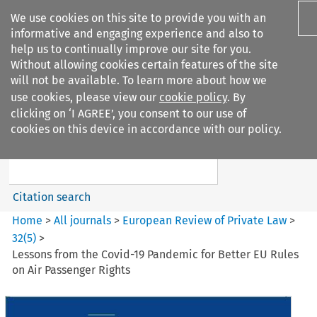
We use cookies on this site to provide you with an
informative and engaging experience and also to
help us to continually improve our site for you.
Without allowing cookies certain features of the site
will not be available. To learn more about how we
use cookies, please view our
cookie policy
. By
Search filters
clicking on ‘I AGREE’, you consent to our use of
Search content but
cookies on this device in accordance with our policy.
European Review of Private
Law
Citation search
Home
>
All journals
>
European Review of Private Law
>
32
(
5
)
>
Lessons from the Covid-19 Pandemic for Better EU Rules
on Air Passenger Rights