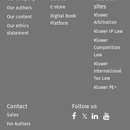
sites
E-store
Our authors
Kluwer
Digital Book
Our content
Arbitration
Platform
Our ethics
Kluwer IP Law
statement
Kluwer
Competition
Law
Kluwer
International
Tax Law
Kluwer PE+
Contact
Follow us
Sales
Follow us on 
Follow us on Fac
𝕏
Follow us 
Follow
For Authors