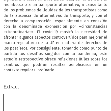
reembolso o a un transporte alternativo, a causa tanto
de los problemas de liquidez de los transportistas como
de la ausencia de alternativas de transporte; y con el
derecho a compensación, especialmente en conexión
con la denominada exoneración por «circunstancias
extraordinarias». El covid-19 mostró la necesidad de
afrontar algunos aspectos controvertidos para mejorar el
marco regulatorio de la UE en materia de derechos de
los pasajeros. Por consiguiente, tomando como punto de
partida los desafíos surgidos con la pandemia, este
estudio retrospectivo ofrece reflexiones útiles sobre los
cambios que podrían resultar beneficiosos en un
contexto regular u ordinario.
–
European Review of Private Law 5-2024 [849
874] © 2024 Kluwer Law International BV, The Netherlands.
Extract
Lessons from the Covid-19 Pandemic for Better EU Rules
on Air Passenger Rights
*
Ricardo P
AZOS