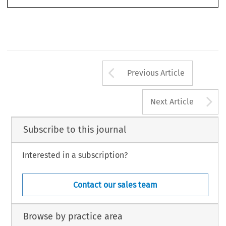
Email: rpazos@icade.comillas.edu.
849
Arrow button us
Previous Article
A
Next Article
Subscribe to this journal
Interested in a subscription?
Contact our sales team
Browse by practice area