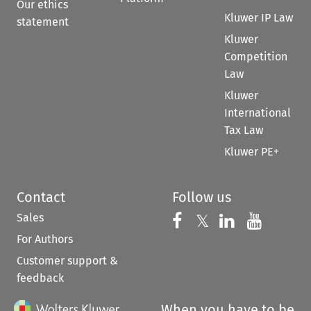
Our ethics
Kluwer IP Law
statement
Kluwer
Competition
Law
Kluwer
International
Tax Law
Kluwer PE+
Contact
Follow us
Sales
Follow us on 
Follow us on Fac
𝕏
Follow us 
Follow
For Authors
Customer support &
feedback
When you have to be