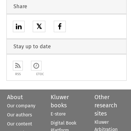
Share
𝕏
Stay up to date
RSS
ETOC
About
Kluwer
Other
books
research
Our company
sites
E-store
Our authors
Kluwer
Digital Book
Our content
Arbitration
Platform