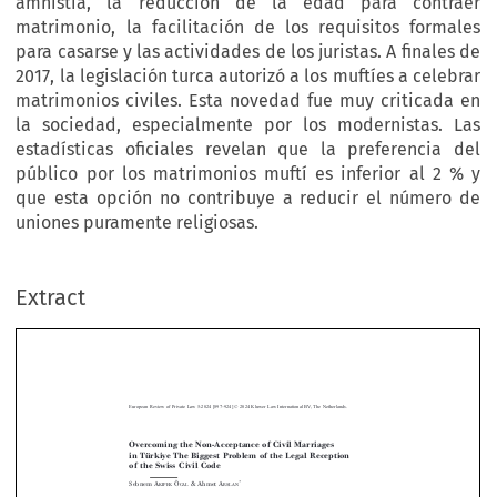
amnistía, la reducción de la edad para contraer
matrimonio, la facilitación de los requisitos formales
para casarse y las actividades de los juristas. A finales de
2017, la legislación turca autorizó a los muftíes a celebrar
matrimonios civiles. Esta novedad fue muy criticada en
la sociedad, especialmente por los modernistas. Las
estadísticas oficiales revelan que la preferencia del
público por los matrimonios muftí es inferior al 2 % y
que esta opción no contribuye a reducir el número de
uniones puramente religiosas.
–
European Review of Private Law 5-2024 [897
924] © 2024 Kluwer Law International BV, The Netherlands.
Extract
Overcoming the Non-Acceptance of Civil Marriages
in Türkiye The Biggest Problem of the Legal Reception
of the Swiss Civil Code
*
Sebnem A
Ö
& Ahmet A
KIPEK
CAL
RSLAN



Abstract:
Founded on 29 October 1923, the Turkish Republic rejected Ottoman/


Islamic law and adopted Western European law
, one of the most radical legal
in toto

revolutions in history. The main law adopted was the Swiss Civil Code (ZGB). As a
natural consequence of the radicalism of the legal reception, some problems have arisen







especially in the adoption of the Swiss family law by Turkish society. The main problem