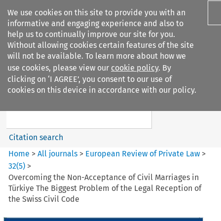
We use cookies on this site to provide you with an
informative and engaging experience and also to
help us to continually improve our site for you.
Without allowing cookies certain features of the site
will not be available. To learn more about how we
use cookies, please view our
cookie policy
. By
Search filters
clicking on ‘I AGREE’, you consent to our use of
Search content but
cookies on this device in accordance with our policy.
European Review of Private
Law
Citation search
Home
>
All journals
>
European Review of Private Law
>
32
(
5
)
>
Overcoming the Non-Acceptance of Civil Marriages in
Türkiye The Biggest Problem of the Legal Reception of
the Swiss Civil Code