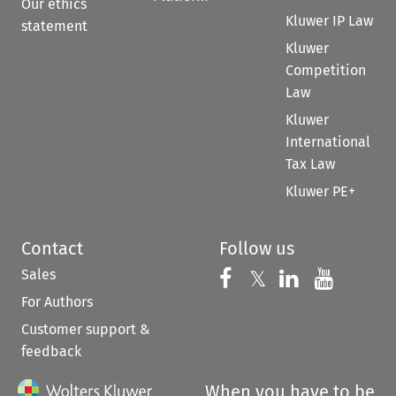
Our ethics
Kluwer IP Law
statement
Kluwer
Competition
Law
Kluwer
International
Tax Law
Kluwer PE+
Contact
Follow us
Sales
Follow us on 
Follow us on Fac
𝕏
Follow us 
Follow
For Authors
Customer support &
feedback
When you have to be