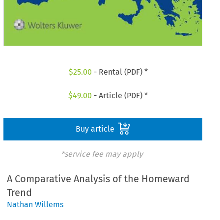
$
25.00
- Rental (PDF) *
$
49.00
- Article (PDF) *
Buy article
*service fee may apply
A Comparative Analysis of the Homeward
Trend
Nathan Willems