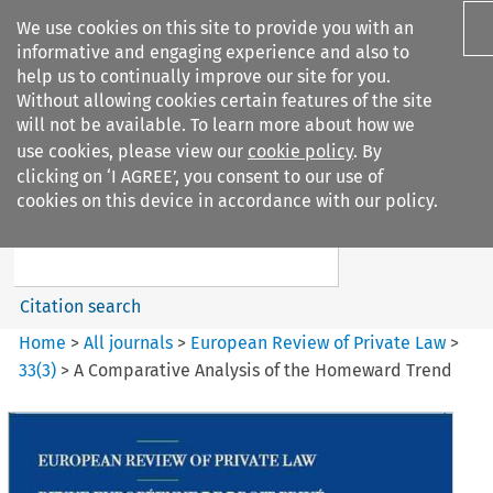
We use cookies on this site to provide you with an
informative and engaging experience and also to
help us to continually improve our site for you.
Without allowing cookies certain features of the site
will not be available. To learn more about how we
use cookies, please view our
cookie policy
. By
Search filters
clicking on ‘I AGREE’, you consent to our use of
Search content but
cookies on this device in accordance with our policy.
European Review of Private
Law
Citation search
Home
>
All journals
>
European Review of Private Law
>
33
(
3
)
>
A Comparative Analysis of the Homeward Trend