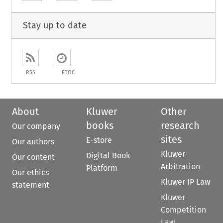
Stay up to date
RSS
ETOC
About
Kluwer
Other
books
research
Our company
sites
E-store
Our authors
Kluwer
Digital Book
Our content
Arbitration
Platform
Our ethics
Kluwer IP Law
statement
Kluwer
Competition
Law