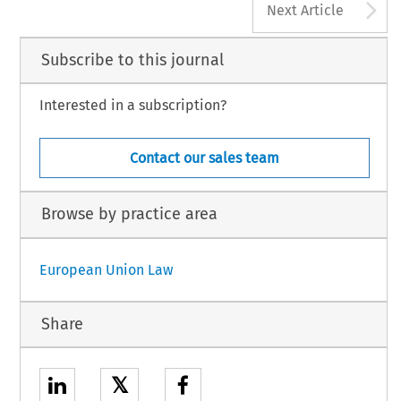
A
Next Article
Subscribe to this journal
Interested in a subscription?
Contact our sales team
Browse by practice area
European Union Law
Share
𝕏