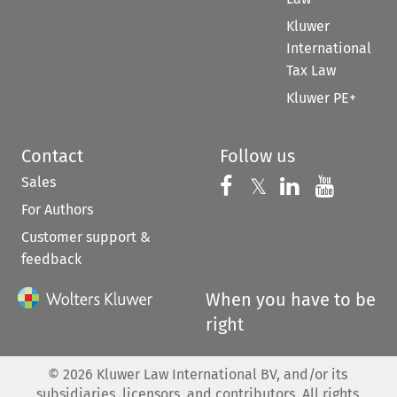
Kluwer
International
Tax Law
Kluwer PE+
Contact
Follow us
Sales
Follow us on 
Follow us on Fac
𝕏
Follow us 
Follow
For Authors
Customer support &
feedback
When you have to be
right
©
2026
Kluwer Law International BV, and/or its
subsidiaries, licensors, and contributors. All rights