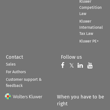
Kluwer
Competition
Law
Kluwer
International
Tax Law
Kluwer PE+
Contact
Follow us
Sales
Follow us on 
Follow us on Fac
𝕏
Follow us 
Follow
For Authors
Customer support &
feedback
When you have to be
right