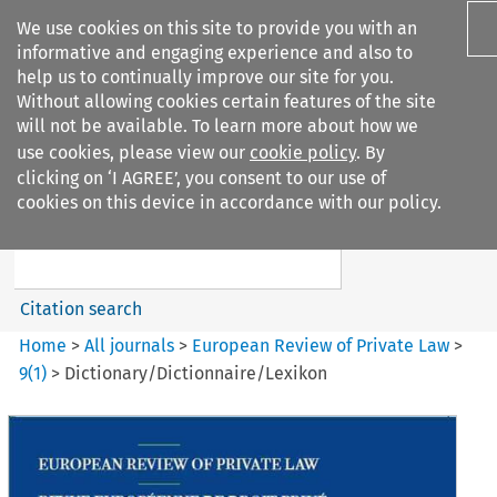
We use cookies on this site to provide you with an
informative and engaging experience and also to
help us to continually improve our site for you.
Without allowing cookies certain features of the site
will not be available. To learn more about how we
use cookies, please view our
cookie policy
. By
Search filters
clicking on ‘I AGREE’, you consent to our use of
Search content but
cookies on this device in accordance with our policy.
European Review of Private
Law
Citation search
Home
>
All journals
>
European Review of Private Law
>
9
(
1
)
>
Dictionary/Dictionnaire/Lexikon