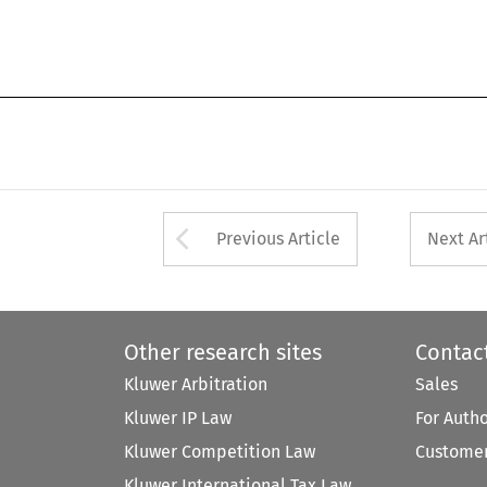
Arrow button used 
Previous Article
Next Ar
Other research sites
Contac
Kluwer Arbitration
Sales
Kluwer IP Law
For Auth
Kluwer Competition Law
Customer
Kluwer International Tax Law