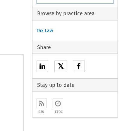
Browse by practice area
Tax Law
Share
𝕏
Stay up to date
RSS
ETOC