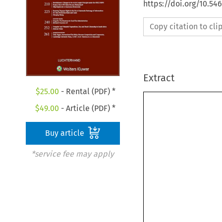
https://doi.org/10.54
Copy citation to cl
Extract
$
25.00
- Rental (PDF) *
$
49.00
- Article (PDF) *
Buy article
*service fee may apply