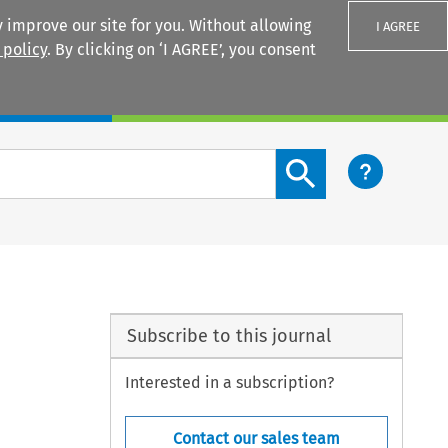
 improve our site for you. Without allowing
I AGREE
 policy
. By clicking on ‘I AGREE’, you consent
Login
Search content button
Subscribe to this journal
Interested in a subscription?
Contact our sales team