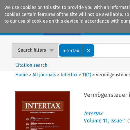
We use cookies on this site to provide you with an informat
cookies certain features of the site will not be available.
to our use of cookies on this device in accordance with our 
Home
Journals
Encyclopaedias
Search filters
Intertax
Citation search
Home
>
All journals
>
Intertax
>
11
(
1
)
>
Vermögensteuer 
Vermögensteuer i
Intertax
Volume
11
,
Issue 1
(