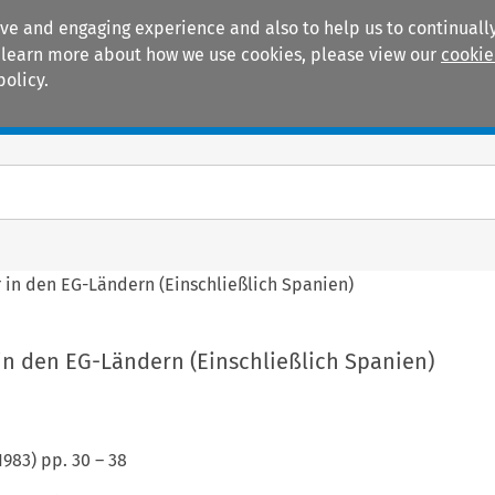
ive and engaging experience and also to help us to continually
 To learn more about how we use cookies, please view our
cookie
policy.
Manuals
Practice areas
in den EG-Ländern (Einschließlich Spanien)
n den EG-Ländern (Einschließlich Spanien)
1983
) pp.
30
–
38