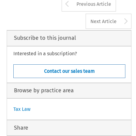
Arrow button us
Previous Article
A
Next Article
Subscribe to this journal
Interested in a subscription?
Contact our sales team
Browse by practice area
Tax Law
Share