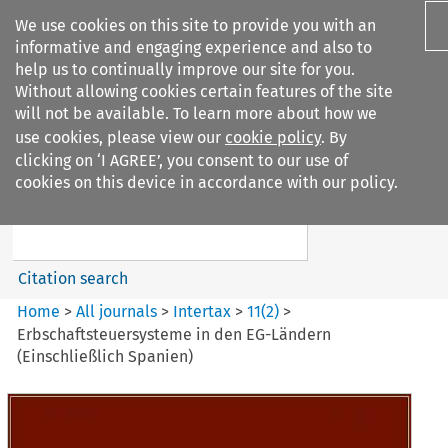
We use cookies on this site to provide you with an
informative and engaging experience and also to
help us to continually improve our site for you.
Without allowing cookies certain features of the site
will not be available. To learn more about how we
use cookies, please view our
cookie policy
. By
Search filters
clicking on ‘I AGREE’, you consent to our use of
Search content but
cookies on this device in accordance with our policy.
Intertax
Citation search
Home
>
All journals
>
Intertax
>
11
(
2
)
>
Erbschaftsteuersysteme in den EG-Ländern
(Einschließlich Spanien)