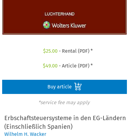
$
25.00
- Rental (PDF) *
$
49.00
- Article (PDF) *
Buy article
*service fee may apply
Erbschaftsteuersysteme in den EG-Ländern
(Einschließlich Spanien)
Wilhelm H. Wacker