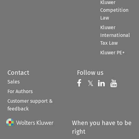
Kluwer
Competition
Law
Kluwer
International
Tax Law
Kluwer PE+
Contact
Follow us
Sales
Follow us on 
Follow us on Fac
𝕏
Follow us 
Follow
For Authors
Customer support &
feedback
When you have to be
right