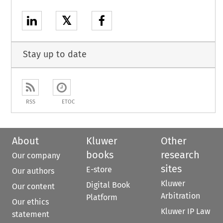
𝕏
Stay up to date
RSS
ETOC
About
Kluwer
Other
books
research
Our company
sites
E-store
Our authors
Kluwer
Digital Book
Our content
Arbitration
Platform
Our ethics
Kluwer IP Law
statement