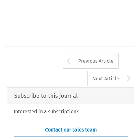
Arrow button us
Previous Article
A
Next Article
Subscribe to this journal
Interested in a subscription?
Contact our sales team