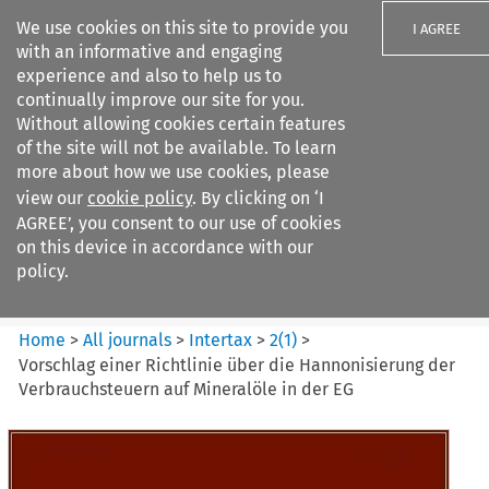
We use cookies on this site to provide you
I AGREE
with an informative and engaging
experience and also to help us to
continually improve our site for you.
Without allowing cookies certain features
of the site will not be available. To learn
Search filters
more about how we use cookies, please
Search content but
view our
cookie policy
. By clicking on ‘I
Intertax
AGREE’, you consent to our use of cookies
on this device in accordance with our
policy.
Citation search
Home
>
All journals
>
Intertax
>
2
(
1
)
>
Vorschlag einer Richtlinie über die Hannonisierung der
Verbrauchsteuern auf Mineralöle in der EG