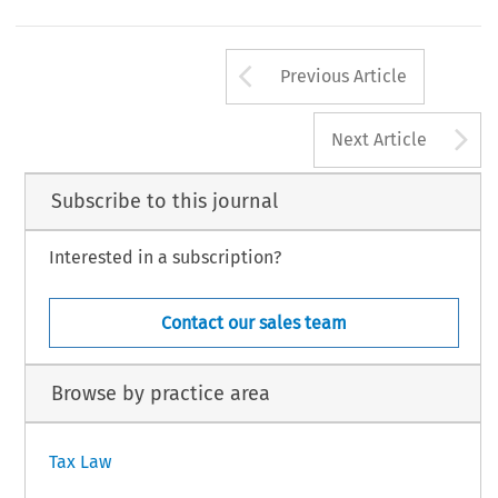
Arrow button us
Previous Article
A
Next Article
Subscribe to this journal
Interested in a subscription?
Contact our sales team
Browse by practice area
Tax Law