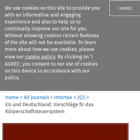
We use cookies on this site to provide you
I AGREE
with an informative and engaging
experience and also to help us to
continually improve our site for you.
Without allowing cookies certain features
of the site will not be available. To learn
Search filters
more about how we use cookies, please
Search content but
view our
cookie policy
. By clicking on ‘I
Intertax
AGREE’, you consent to our use of cookies
on this device in accordance with our
policy.
Citation search
Home
>
All journals
>
Intertax
>
2
(
2
)
>
EG und Deutschland: Vorschläge fir das
Körperschaftsteuersystem