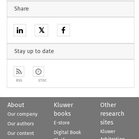
Share
𝕏
Stay up to date
RSS
ETOC
About
Kluwer
Other
books
research
Our company
sites
E-store
Our authors
Kluwer
Digital Book
Our content