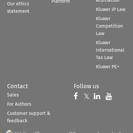
Arbitration
Platform
Our ethics
Kluwer IP Law
statement
Kluwer
Competition
Law
Kluwer
International
Tax Law
Kluwer PE+
Contact
Follow us
Sales
Follow us on 
Follow us on Fac
𝕏
Follow us 
Follow
For Authors
Customer support &
feedback