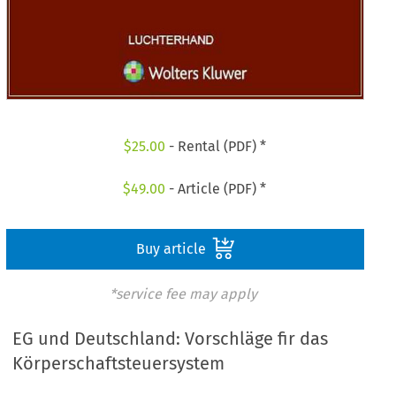
$
25.00
- Rental (PDF) *
$
49.00
- Article (PDF) *
Buy article
*service fee may apply
EG und Deutschland: Vorschläge fir das
Körperschaftsteuersystem