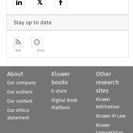
𝕏
Stay up to date
RSS
ETOC
About
Kluwer
Other
books
research
Our company
sites
E-store
Our authors
Kluwer
Digital Book
Our content
Arbitration
Platform
Our ethics
Kluwer IP Law
statement
Kluwer
Competition