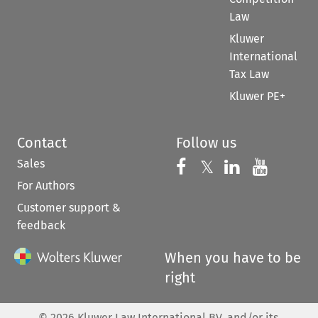
Law
Kluwer
International
Tax Law
Kluwer PE+
Contact
Follow us
Sales
Follow us on 
Follow us on Fac
𝕏
Follow us 
Follow
For Authors
Customer support &
feedback
When you have to be
right
©
2026
Kluwer Law International BV, and/or its