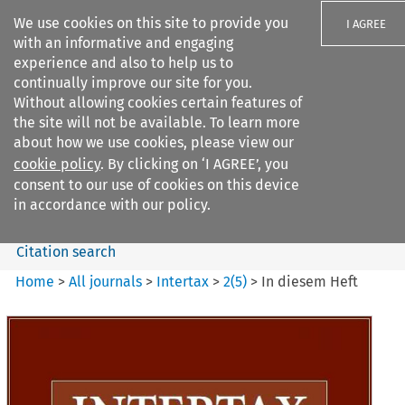
We use cookies on this site to provide you
I AGREE
with an informative and engaging
experience and also to help us to
continually improve our site for you.
Without allowing cookies certain features of
the site will not be available. To learn more
Search filters
about how we use cookies, please view our
Search content but
cookie policy
. By clicking on ‘I AGREE’, you
Intertax
consent to our use of cookies on this device
in accordance with our policy.
Citation search
Home
>
All journals
>
Intertax
>
2
(
5
)
>
In diesem Heft