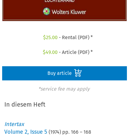
$
25.00
- Rental (PDF) *
$
49.00
- Article (PDF) *
Buy article
*service fee may apply
In diesem Heft
Intertax
Volume
2
,
Issue 5
(
1974
) pp.
166
–
168