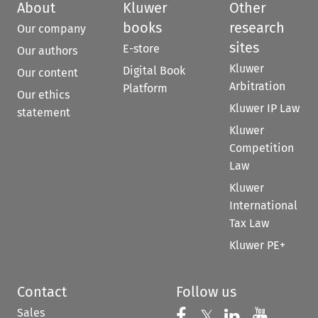
About
Kluwer
Other
books
research
Our company
sites
E-store
Our authors
Kluwer
Digital Book
Our content
Arbitration
Platform
Our ethics
Kluwer IP Law
statement
Kluwer
Competition
Law
Kluwer
International
Tax Law
Kluwer PE+
Contact
Follow us
Sales
Follow us on 
Follow us on Fac
𝕏
Follow us 
Follow