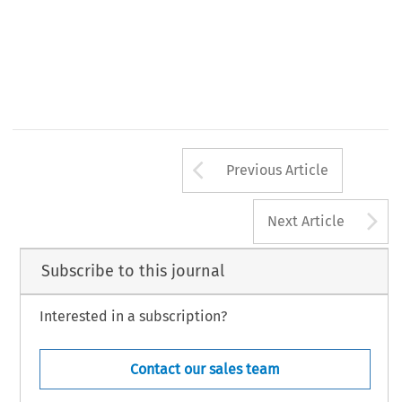
Arrow button us
Previous Article
A
Next Article
Subscribe to this journal
Interested in a subscription?
Contact our sales team