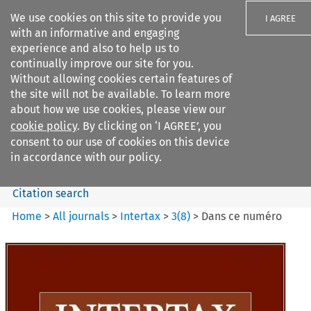
We use cookies on this site to provide you
I AGREE
with an informative and engaging
experience and also to help us to
continually improve our site for you.
Without allowing cookies certain features of
the site will not be available. To learn more
Search filters
about how we use cookies, please view our
Search content but
cookie policy
. By clicking on ‘I AGREE’, you
Intertax
consent to our use of cookies on this device
in accordance with our policy.
Citation search
Home
>
All journals
>
Intertax
>
3
(
8
)
>
Dans ce numéro