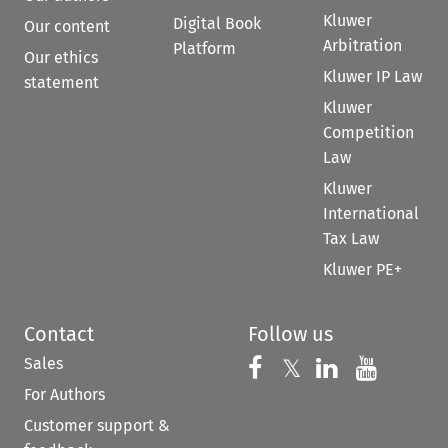
Kluwer
Digital Book
Our content
Arbitration
Platform
Our ethics
Kluwer IP Law
statement
Kluwer
Competition
Law
Kluwer
International
Tax Law
Kluwer PE+
Contact
Follow us
Sales
Follow us on 
Follow us on Fac
𝕏
Follow us 
Follow
For Authors
Customer support &