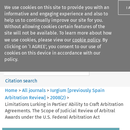
We use cookies on this site to provide you with an
I 
informative and engaging experience and also to
help us to continually improve our site for you.
Without allowing cookies certain features of the
site will not be available. To learn more about how
we use cookies, please view our
cookie policy
. By
Search filters
clicking on ‘I AGREE’, you consent to our use of
Search content but
cookies on this device in accordance with our
Iurgium %5Bpreviously Spain
policy.
Arbitration ...
Citation search
Home
>
All journals
>
Iurgium [previously Spain
Arbitration Review]
>
2008
(
2
)
>
Limitations Lurking in Parties’ Ability to Craft Arbitration
Agreements. The Scope of Judicial Review of Arbitral
Awards under the U.S. Federal Arbitration Act