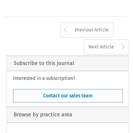
Revista del Club Español del Arbitraje - 2/2008 
27
Arrow button us
Previous Article
A
Next Article
Subscribe to this journal
Interested in a subscription?
Contact our sales team
Browse by practice area