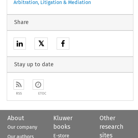
Arbitration, Litigation & Mediation
Share
𝕏
Stay up to date
RSS
ETOC
About
Kluwer
Other
books
research
Our company
sites
E-store
Our authors