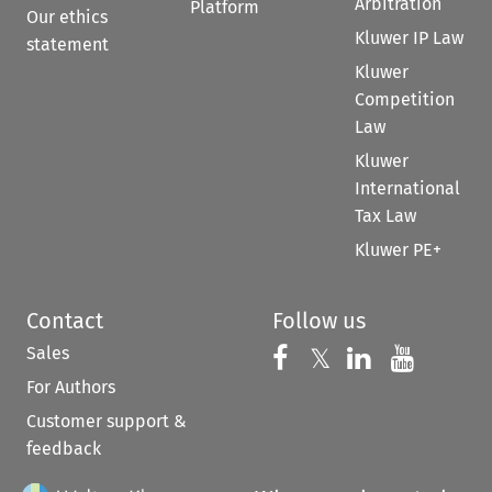
Arbitration
Platform
Our ethics
Kluwer IP Law
statement
Kluwer
Competition
Law
Kluwer
International
Tax Law
Kluwer PE+
Contact
Follow us
Sales
Follow us on 
Follow us on Fac
𝕏
Follow us 
Follow
For Authors
Customer support &
feedback