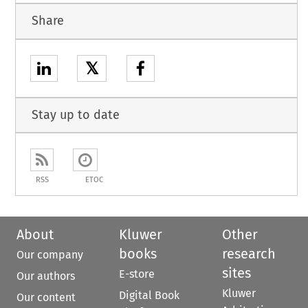
Share
𝕏
Stay up to date
RSS
ETOC
About
Kluwer
Other
books
research
Our company
sites
E-store
Our authors
Kluwer
Digital Book
Our content