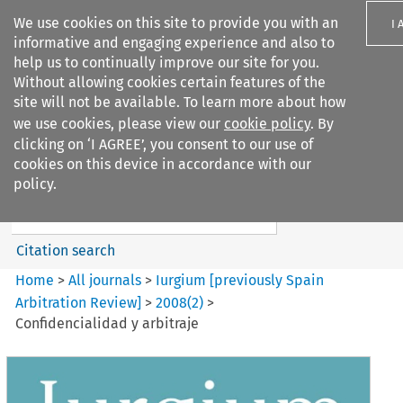
We use cookies on this site to provide you with an
I 
informative and engaging experience and also to
help us to continually improve our site for you.
Without allowing cookies certain features of the
site will not be available. To learn more about how
we use cookies, please view our
cookie policy
. By
Search filters
clicking on ‘I AGREE’, you consent to our use of
Search content but
cookies on this device in accordance with our
Iurgium %5Bpreviously Spain
policy.
Arbitration ...
Citation search
Home
>
All journals
>
Iurgium [previously Spain
Arbitration Review]
>
2008
(
2
)
>
Confidencialidad y arbitraje