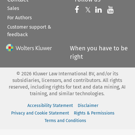
Sales
Follow us on 
Follow us on Fac
𝕏
Follow us 
Follow
For Authors
Customer support &
feedback
When you have to be
right
©
2026
Kluwer Law International BV, and/or its
subsidiaries, licensors, and contributors. All rights
reserved, including rights for text and data mining, AI
training, and similar technologies.
Accessibility Statement
Disclaimer
Privacy and Cookie Statement
Rights & Permissions
Terms and Conditions