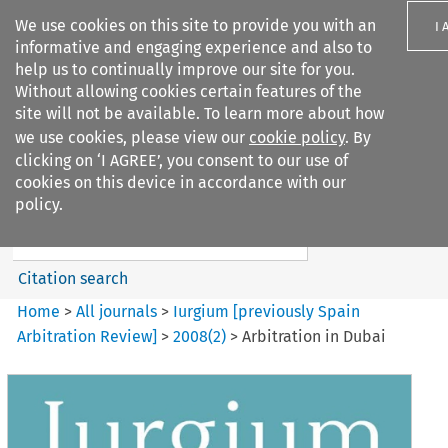
We use cookies on this site to provide you with an
I 
informative and engaging experience and also to
help us to continually improve our site for you.
Without allowing cookies certain features of the
site will not be available. To learn more about how
we use cookies, please view our
cookie policy
. By
Search filters
clicking on ‘I AGREE’, you consent to our use of
Search content but
cookies on this device in accordance with our
Iurgium %5Bpreviously Spain
policy.
Arbitration ...
Citation search
Home
>
All journals
>
Iurgium [previously Spain
Arbitration Review]
>
2008
(
2
)
>
Arbitration in Dubai