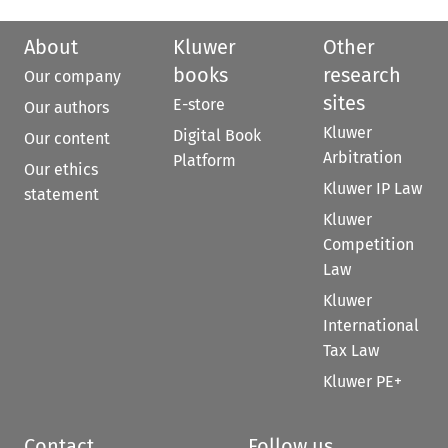
About
Kluwer
Other
books
research
Our company
sites
E-store
Our authors
Kluwer
Digital Book
Our content
Arbitration
Platform
Our ethics
Kluwer IP Law
statement
Kluwer
Competition
Law
Kluwer
International
Tax Law
Kluwer PE+
Contact
Follow us