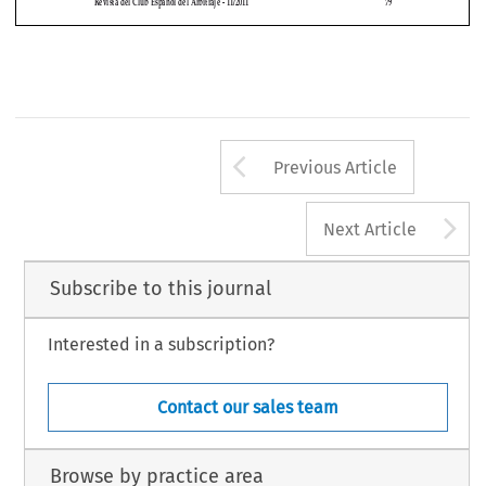

(1) 
According to Article 3 of the Decree, the Decree will enter into force on 1 May 2011, save for specific 
provisions as to arbitral clauses signed, arbitral tribunals constituted or awards rendered after that 
date.
Revista del Club Español del Arbitraje - 11/2011 
79
Arrow button us
Previous Article
A
Next Article
Subscribe to this journal
Interested in a subscription?
Contact our sales team
Browse by practice area