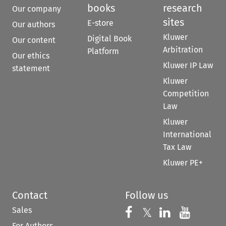
books
research
Our company
sites
E-store
Our authors
Kluwer
Digital Book
Our content
Arbitration
Platform
Our ethics
Kluwer IP Law
statement
Kluwer
Competition
Law
Kluwer
International
Tax Law
Kluwer PE+
Contact
Follow us
Sales
Follow us on 
Follow us on Fac
𝕏
Follow us 
Follow
For Authors