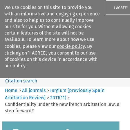
We use cookies on this site to provide you
I AGREE
with an informative and engaging experience
and also to help us to continually improve
our site for you. Without allowing cookies
certain features of the site will not be
available. To learn more about how we use
Search filters
cookies, please view our
cookie policy
. By
Search content but
clicking on ‘I AGREE’, you consent to our use
Iurgium %5Bpreviously Spain
of cookies on this device in accordance with
Arbitration ...
our policy.
Citation search
Home
>
All journals
>
Iurgium [previously Spain
Arbitration Review]
>
2011
(
11
)
>
Confidentiality under the new french arbitration law: a
step forward?