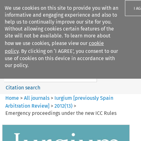
We use cookies on this site to provide you with an
I A
informative and engaging experience and also to
help us to continually improve our site for you.
Without allowing cookies certain features of the
site will not be available. To learn more about
how we use cookies, please view our
cookie
Search filters
policy
. By clicking on ‘I AGREE’, you consent to our
Search content but
use of cookies on this device in accordance with
Iurgium %5Bpreviously Spain
our policy.
Arbitration ...
Citation search
Home
>
All journals
>
Iurgium [previously Spain
Arbitration Review]
>
2012
(
13
)
>
Emergency proceedings under the new ICC Rules