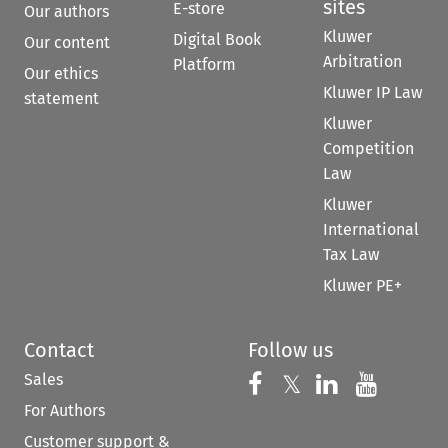
sites
E-store
Our authors
Kluwer
Digital Book
Our content
Arbitration
Platform
Our ethics
Kluwer IP Law
statement
Kluwer
Competition
Law
Kluwer
International
Tax Law
Kluwer PE+
Contact
Follow us
Sales
Follow us on 
Follow us on Fac
𝕏
Follow us 
Follow
For Authors
Customer support &