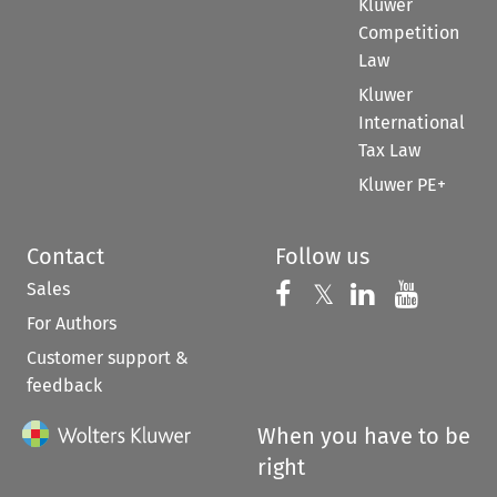
Kluwer
Competition
Law
Kluwer
International
Tax Law
Kluwer PE+
Contact
Follow us
Sales
Follow us on 
Follow us on Fac
𝕏
Follow us 
Follow
For Authors
Customer support &
feedback
When you have to be
right