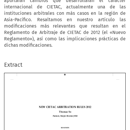
aportarán cambios que desarrollarán el carácter
internacional de CIETAC, actualmente una de las
instituciones arbitrales con más casos en la región de
Asia-Pacífico. Resaltamos en nuestro artículo las
modificaciones más relevantes que resultan en el
Reglamento de Arbitraje de CIETAC de 2012 (el «Nuevo
Reglamento»), así como las implicaciones prácticas de
dichas modificaciones.
Extract
NEW CIETAC ARBITRATION RULES 2012
Thomas So
Partner, Mayer Brown JSM



RESUMEN
China International Economic and Tra-
El recientemente revisado Reglamento de Arbitraje de la 

de Arbitration Commission
 («CIETAC») entrará en vigor el 1 de mayo de 2012. Las modificacio-