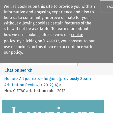
We use cookies on this site to provide you with an
I A
informative and engaging experience and also to
help us to continually improve our site for you.
Without allowing cookies certain features of the
site will not be available. To learn more about
how we use cookies, please view our
cookie
Search filters
policy
. By clicking on ‘I AGREE’, you consent to our
Search content but
use of cookies on this device in accordance with
Iurgium %5Bpreviously Spain
our policy.
Arbitration ...
Citation search
Home
>
All journals
>
Iurgium [previously Spain
Arbitration Review]
>
2012
(
14
)
>
New CIETAC arbitration rules 2012