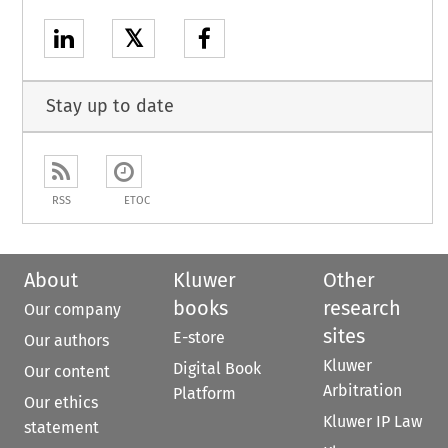
𝕏
Stay up to date
RSS
ETOC
About
Kluwer
Other
books
research
Our company
sites
E-store
Our authors
Kluwer
Digital Book
Our content
Arbitration
Platform
Our ethics
Kluwer IP Law
statement